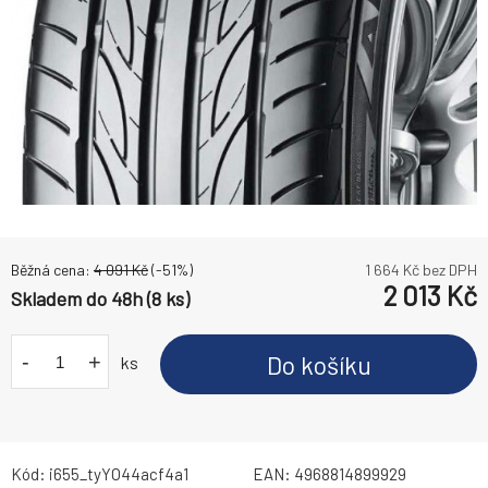
Běžná cena:
4 091
Kč
(-
51
%)
1 664
Kč bez DPH
2 013
Kč
Skladem do 48h (8 ks)
-
+
Do košíku
ks
Kód:
i655_tyYO44acf4a1
EAN:
4968814899929