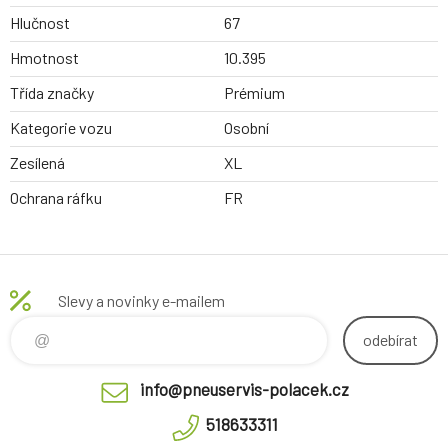
Hlučnost
67
Hmotnost
10.395
Třída značky
Prémium
Kategorie vozu
Osobní
Zesílená
XL
Ochrana ráfku
FR
Slevy a novinky e-mailem
odebírat
info@pneuservis-polacek.cz
518633311