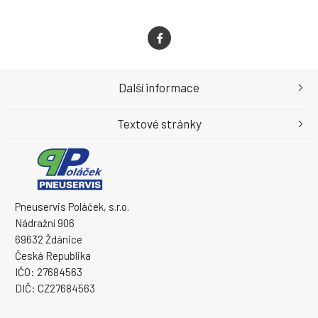
Další informace
Textové stránky
Pneuservis Poláček, s.r.o.
Nádražní 906
69632 Ždánice
Česká Republika
IČO: 27684563
DIČ: CZ27684563