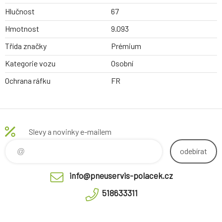
Hlučnost
67
Hmotnost
9.093
Třída značky
Prémium
Kategorie vozu
Osobní
Ochrana ráfku
FR
Slevy a novinky e-mailem
odebírat
info@pneuservis-polacek.cz
518633311