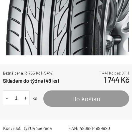
Běžná cena:
3 765
Kč
(-
54
%)
1 441
Kč bez DPH
1 744
Kč
Skladem do týdne (48 ks)
-
+
Do košíku
ks
Kód:
i655_tyYO435e2ece
EAN:
4968814899820