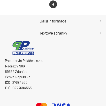
Další informace
Textové stránky
Pneuservis Poláček, s.r.o.
Nádražní 906
69632 Ždánice
Česká Republika
IČO: 27684563
DIČ: CZ27684563