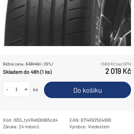
Běžná cena:
3 331
Kč
(-
39
%)
1 669
Kč bez DPH
2 019
Kč
Skladem do 48h (1 ks)
-
+
Do košíku
ks
Kód:
i655_tyVRe60b965cd4
EAN:
8714692504990
Záruka:
24 měsíců
Výrobce:
Vredestein