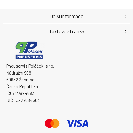
Další informace
Textové stránky
Pneuservis Poláček, s.r.o.
Nádražní 906
69632 Ždánice
Česká Republika
IČO: 27684563
DIČ: CZ27684563