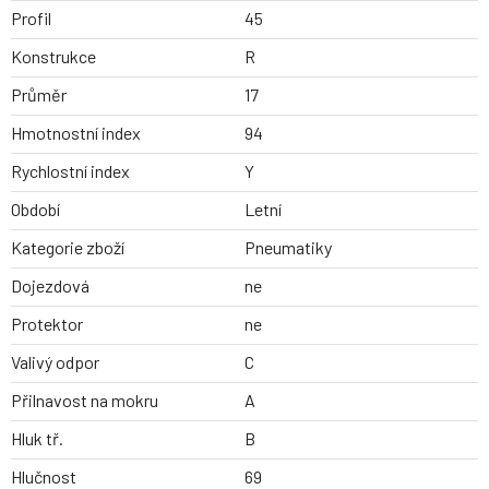
Profil
45
Konstrukce
R
Průměr
17
Hmotnostní index
94
Rychlostní index
Y
Období
Letní
Kategorie zboží
Pneumatiky
Dojezdová
ne
Protektor
ne
Valivý odpor
C
Přilnavost na mokru
A
Hluk tř.
B
Hlučnost
69