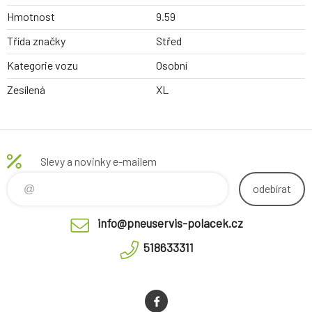
Hmotnost
9.59
Třída značky
Střed
Kategorie vozu
Osobní
Zesílená
XL
Slevy a novinky e-mailem
odebírat
info@pneuservis-polacek.cz
518633311