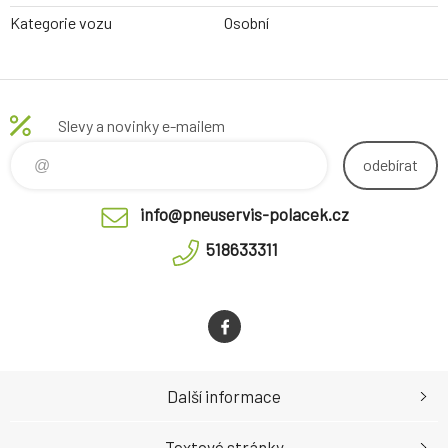
Kategorie vozu
Osobní
Slevy a novinky e-mailem
odebírat
info@pneuservis-polacek.cz
518633311
Další informace
Textové stránky