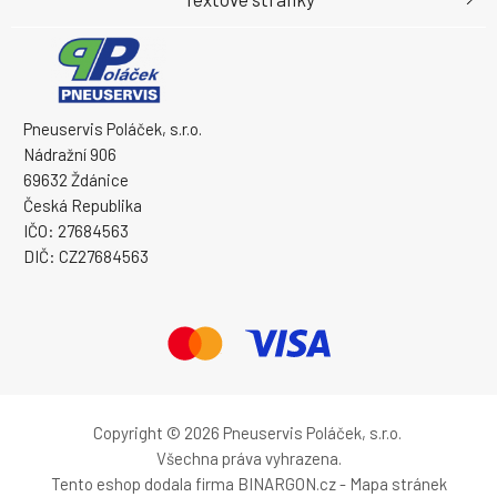
Pneuservis Poláček, s.r.o.
Nádražní 906
69632 Ždánice
Česká Republika
IČO: 27684563
DIČ: CZ27684563
Copyright © 2026 Pneuservis Poláček, s.r.o.
Všechna práva vyhrazena.
Tento eshop dodala firma
BINARGON.cz
-
Mapa stránek