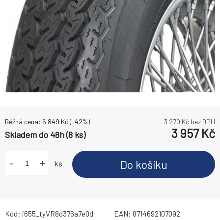
Běžná cena:
6 849
Kč
(-
42
%)
3 270
Kč bez DPH
3 957
Kč
Skladem do 48h (8 ks)
-
+
Do košíku
ks
Kód:
i655_tyVR8d376a7e0d
EAN:
8714692107092