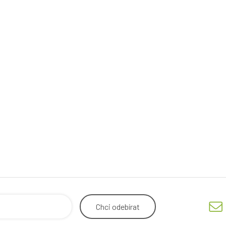
Chci
odebírat