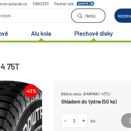
rvis-polacek.cz
518633311
Partner sítě
Hledej
REZERV
ové
Alu kola
Plechové disky
14 75T
-
43
%
Běžná cena:
2 431
Kč
(-
43
%)
Skladem do týdne (50 ks)
-
+
ks