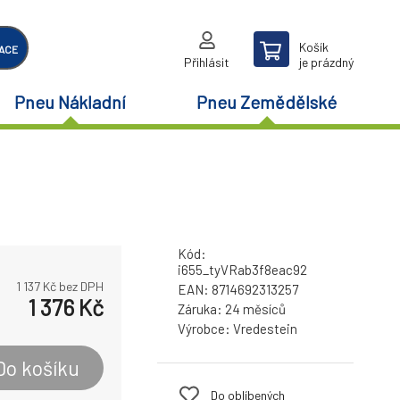
Košík
ACE
Přihlásit
je prázdný
Pneu Nákladní
Pneu Zemědělské
Kód:
i655_tyVRab3f8eac92
1 137
Kč bez DPH
EAN:
8714692313257
1 376
Kč
Záruka:
24 měsíců
Výrobce:
Vredestein
Do košíku
Do oblíbených