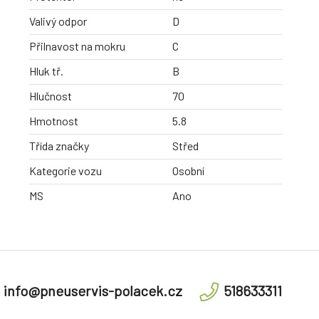
Valivý odpor
D
Přilnavost na mokru
C
Hluk tř.
B
Hlučnost
70
Hmotnost
5.8
Třída značky
Střed
Kategorie vozu
Osobní
MS
Ano
info@pneuservis-polacek.cz
518633311