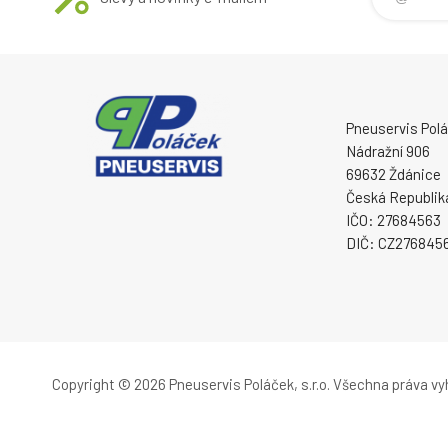
Pneuservis Poláč
Nádražní 906
69632 Ždánice
Česká Republik
IČO: 27684563
DIČ: CZ276845
Copyright © 2026 Pneuservis Poláček, s.r.o.
Všechna práva vy