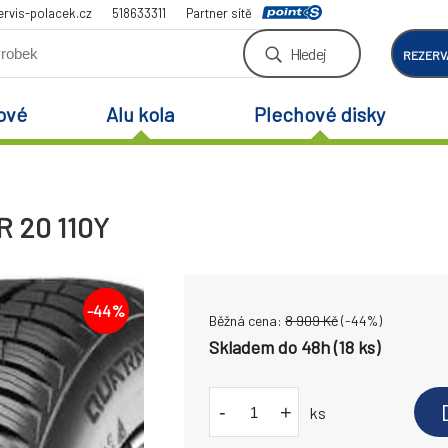
rvis-polacek.cz
518633311
Partner sítě
Hledej
REZERV
ové
Alu kola
Plechové disky
R 20 110Y
-
44
%
Běžná cena:
8 909
Kč
(-
44
%)
Skladem do 48h (18 ks)
-
+
ks