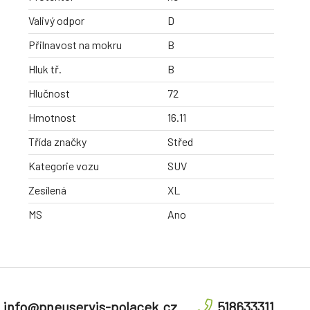
Valivý odpor
D
Přilnavost na mokru
B
Hluk tř.
B
Hlučnost
72
Hmotnost
16.11
Třída značky
Střed
Kategorie vozu
SUV
Zesílená
XL
MS
Ano
info@pneuservis-polacek.cz
518633311