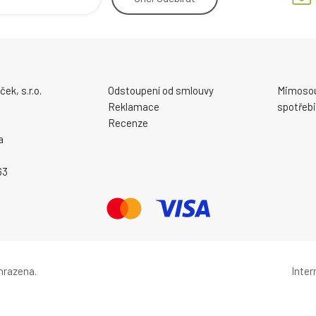
ek, s.r.o.
Odstoupení od smlouvy
Mimosou
Reklamace
spotřebi
Recenze
a
63
hrazena.
Inte