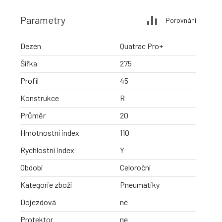
Parametry
Porovnání
Dezen
Quatrac Pro+
Šířka
275
Profil
45
Konstrukce
R
Průměr
20
Hmotnostní index
110
Rychlostní index
Y
Období
Celoroční
Kategorie zboží
Pneumatiky
Dojezdová
ne
Protektor
ne