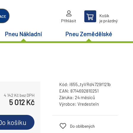
Košík
ACE
Přihlásit
je prázdný
Pneu Nákladní
Pneu Zemědělské
Kód:
i655_tyVRd4729f121b
EAN:
8714692810251
4 142
Kč bez DPH
Záruka:
24 měsíců
5 012
Kč
Výrobce:
Vredestein
Do košíku
Do oblíbených