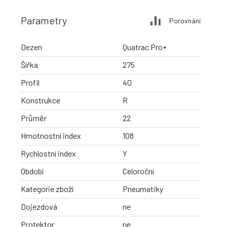
Parametry
Porovnání
Dezen
Quatrac Pro+
Šířka
275
Profil
40
Konstrukce
R
Průměr
22
Hmotnostní index
108
Rychlostní index
Y
Období
Celoroční
Kategorie zboží
Pneumatiky
Dojezdová
ne
Protektor
ne