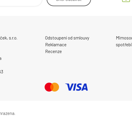
ek, s.r.o.
Odstoupení od smlouvy
Mimosou
Reklamace
spotřebi
Recenze
a
63
hrazena.