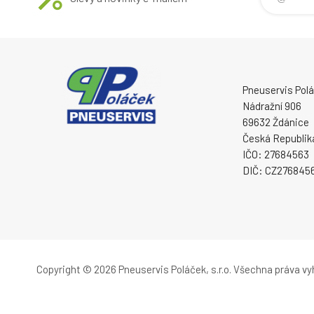
Pneuservis Poláč
Nádražní 906
69632 Ždánice
Česká Republik
IČO: 27684563
DIČ: CZ276845
Copyright © 2026 Pneuservis Poláček, s.r.o.
Všechna práva vy