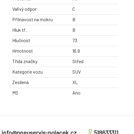
Valivý odpor
C
Přilnavost na mokru
B
Hluk tř.
B
Hlučnost
73
Hmotnost
16.9
Třída značky
Střed
Kategorie vozu
SUV
Zesílená
XL
MS
Ano
info@pneuservis-polacek.cz
518633311