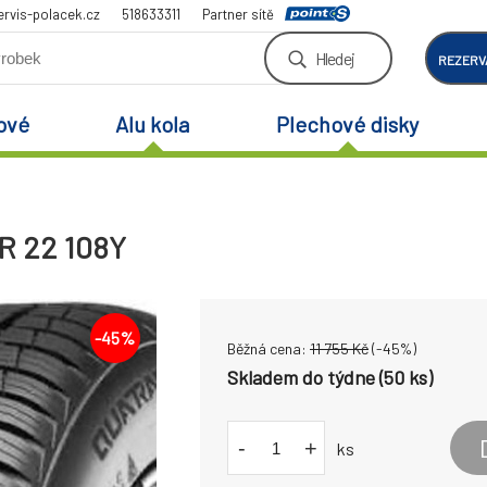
rvis-polacek.cz
518633311
Partner sítě
Hledej
REZERV
ové
Alu kola
Plechové disky
 R 22 108Y
-
45
%
Běžná cena:
11 755
Kč
(-
45
%)
Skladem do týdne (50 ks)
-
+
ks