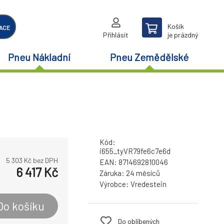
Košík
ACE
Přihlásit
je prázdný
Pneu Nákladní
Pneu Zemědělské
Kód:
i655_tyVR79fe6c7e6d
5 303
Kč bez DPH
EAN:
8714692810046
6 417
Kč
Záruka:
24 měsíců
Výrobce:
Vredestein
Do košíku
Do oblíbených