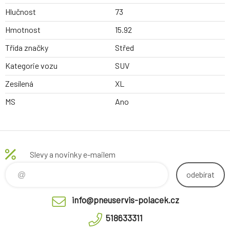
Hlučnost
73
Hmotnost
15.92
Třída značky
Střed
Kategorie vozu
SUV
Zesílená
XL
MS
Ano
Slevy a novinky e-mailem
odebírat
info@pneuservis-polacek.cz
518633311