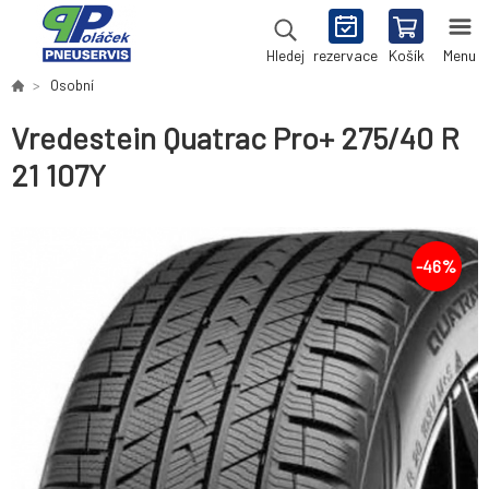
rezervace
Košík
Menu
Hledej
Osobní
Vredestein Quatrac Pro+ 275/40 R
21 107Y
-
46
%