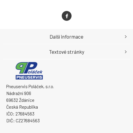
Další informace
Textové stránky
Pneuservis Poláček, s.r.o.
Nádražní 906
69632 Ždánice
Česká Republika
IČO: 27684563
DIČ: CZ27684563