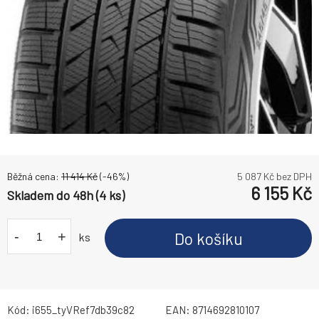
Běžná cena:
11 414
Kč
(-
46
%)
5 087
Kč bez DPH
6 155
Kč
Skladem do 48h (4 ks)
-
+
Do košíku
ks
Kód:
i655_tyVRef7db39c82
EAN:
8714692810107