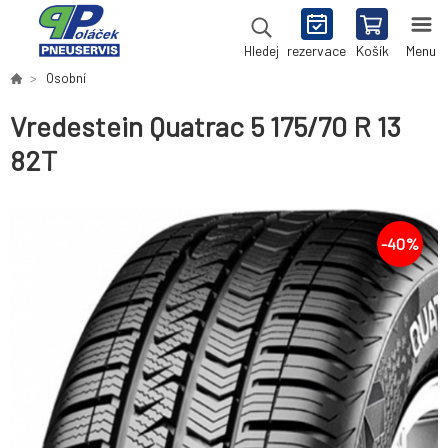
rezervace
Košík
Menu
Hledej
Osobní
Vredestein Quatrac 5 175/70 R 13
82T
-
40
%