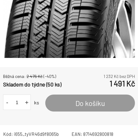
Běžná cena:
2 476
Kč
(-
40
%)
1 232
Kč bez DPH
1 491
Kč
Skladem do týdne (50 ks)
-
+
Do košíku
ks
Kód:
i655_tyVR46d9f8065b
EAN:
8714692800818