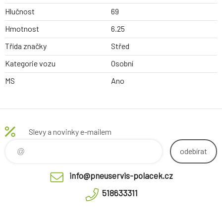
Hlučnost
69
Hmotnost
6.25
Třída značky
Střed
Kategorie vozu
Osobní
MS
Ano
Slevy a novinky e-mailem
odebírat
info@pneuservis-polacek.cz
518633311