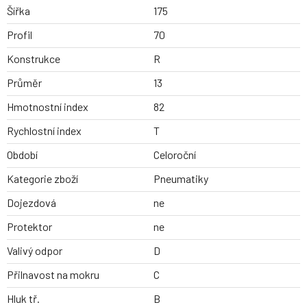
Šířka
175
Profil
70
Konstrukce
R
Průměr
13
Hmotnostní index
82
Rychlostní index
T
Období
Celoroční
Kategorie zboží
Pneumatiky
Dojezdová
ne
Protektor
ne
Valivý odpor
D
Přilnavost na mokru
C
Hluk tř.
B