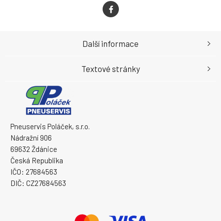
Další informace
Textové stránky
Pneuservis Poláček, s.r.o.
Nádražní 906
69632 Ždánice
Česká Republika
IČO: 27684563
DIČ: CZ27684563