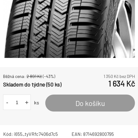
Běžná cena:
2 891
Kč
(-
43
%)
1 350
Kč bez DPH
1 634
Kč
Skladem do týdne (50 ks)
-
+
Do košíku
ks
Kód:
i655_tyVRfc7406d7c5
EAN:
8714692800795