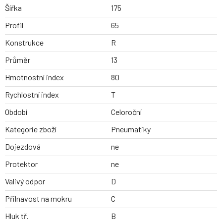
Šířka
175
Profil
65
Konstrukce
R
Průměr
13
Hmotnostní index
80
Rychlostní index
T
Období
Celoroční
Kategorie zboží
Pneumatiky
Dojezdová
ne
Protektor
ne
Valivý odpor
D
Přilnavost na mokru
C
Hluk tř.
B