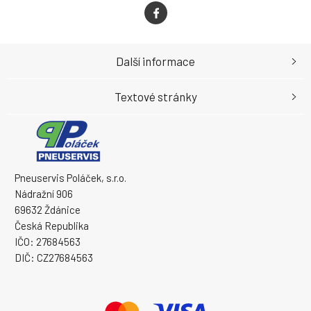
Další informace
Textové stránky
Pneuservis Poláček, s.r.o.
Nádražní 906
69632 Ždánice
Česká Republika
IČO: 27684563
DIČ: CZ27684563