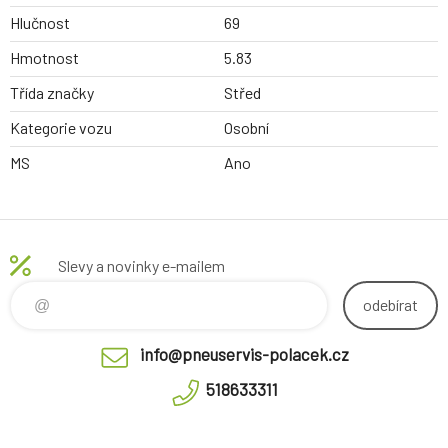
Hlučnost
69
Hmotnost
5.83
Třída značky
Střed
Kategorie vozu
Osobní
MS
Ano
Slevy a novinky e-mailem
odebírat
info@pneuservis-polacek.cz
518633311