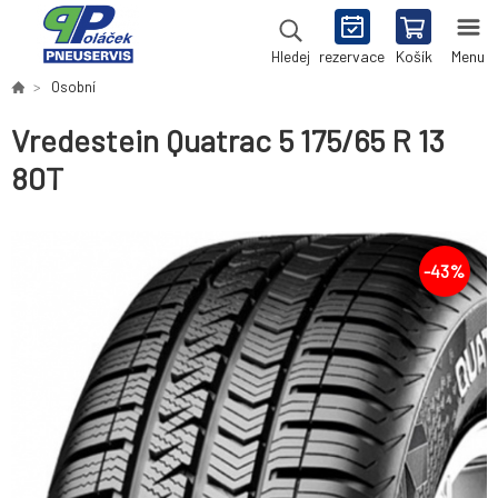
rezervace
Košík
Menu
Hledej
Osobní
Vredestein Quatrac 5 175/65 R 13
80T
-
43
%