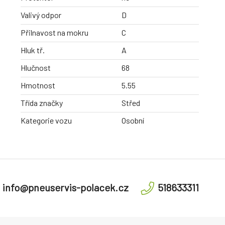
Valivý odpor
D
Přilnavost na mokru
C
Hluk tř.
A
Hlučnost
68
Hmotnost
5.55
Třída značky
Střed
Kategorie vozu
Osobní
info@pneuservis-polacek.cz
518633311