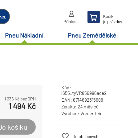
Košík
ACE
Přihlásit
je prázdný
Pneu Nákladní
Pneu Zemědělské
Kód:
i655_tyVR856986ade2
1 235
Kč bez DPH
EAN:
8714692315688
1 494
Kč
Záruka:
24 měsíců
Výrobce:
Vredestein
Do košíku
Do oblíbených