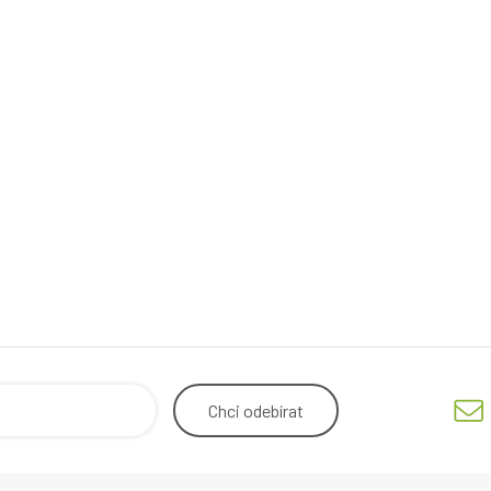
Chci
odebírat