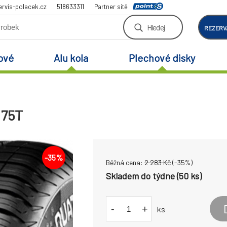
rvis-polacek.cz
518633311
Partner sítě
Hledej
REZERV
ové
Alu kola
Plechové disky
 75T
-
35
%
Běžná cena:
2 283
Kč
(-
35
%)
Skladem do týdne (50 ks)
-
+
ks