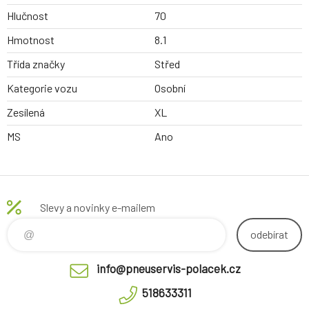
Hlučnost
70
Hmotnost
8.1
Třída značky
Střed
Kategorie vozu
Osobní
Zesílená
XL
MS
Ano
Slevy a novinky e-mailem
odebírat
info@pneuservis-polacek.cz
518633311