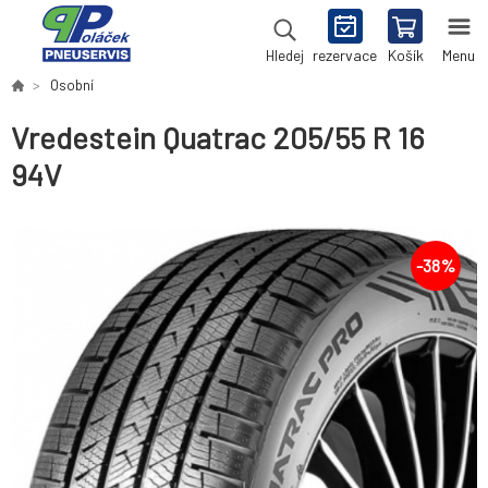
rezervace
Košík
Menu
Hledej
Osobní
Vredestein Quatrac 205/55 R 16
94V
-
38
%