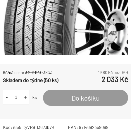
Běžná cena:
3 291
Kč
(-
38
%)
1 680
Kč bez DPH
2 033
Kč
Skladem do týdne (50 ks)
-
+
Do košíku
ks
Kód:
i655_tyVR9113670b79
EAN:
8714692358098