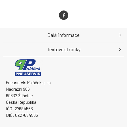
Další informace
Textové stránky
Pneuservis Poláček, s.r.o.
Nádražní 906
69632 Ždánice
Česká Republika
IČO: 27684563
DIČ: CZ27684563