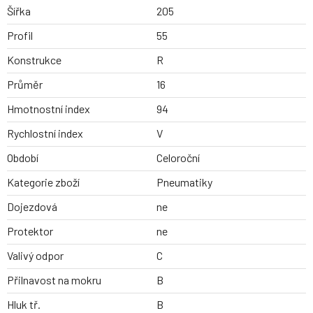
Šířka
205
Profil
55
Konstrukce
R
Průměr
16
Hmotnostní index
94
Rychlostní index
V
Období
Celoroční
Kategorie zboží
Pneumatiky
Dojezdová
ne
Protektor
ne
Valivý odpor
C
Přilnavost na mokru
B
Hluk tř.
B