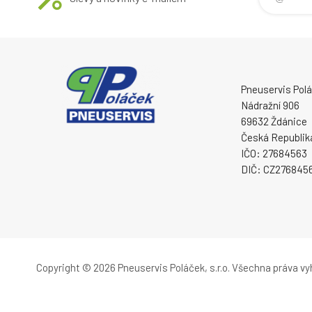
Pneuservis Poláč
Nádražní 906
69632 Ždánice
Česká Republik
IČO: 27684563
DIČ: CZ276845
Copyright © 2026 Pneuservis Poláček, s.r.o.
Všechna práva vy