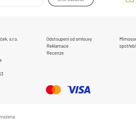
ek, s.r.o.
Odstoupení od smlouvy
Mimosou
Reklamace
spotřebi
Recenze
a
63
hrazena.