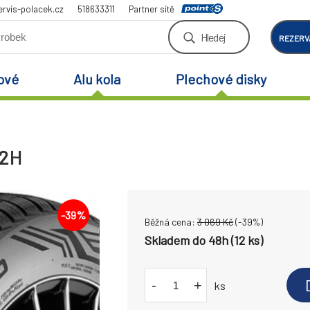
rvis-polacek.cz
518633311
Partner sítě
Hledej
REZERV
ové
Alu kola
Plechové disky
92H
-
39
%
Běžná cena:
3 069
Kč
(-
39
%)
Skladem do 48h (12 ks)
-
+
ks