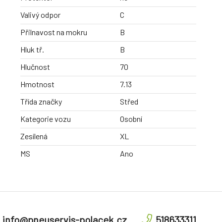
Valivý odpor
C
Přilnavost na mokru
B
Hluk tř.
B
Hlučnost
70
Hmotnost
7.13
Třída značky
Střed
Kategorie vozu
Osobní
Zesílená
XL
MS
Ano
info@pneuservis-polacek.cz
518633311