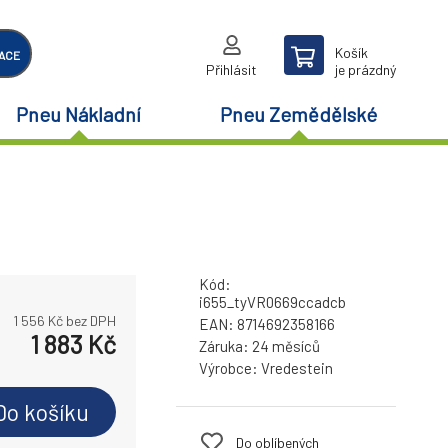
Košík
ACE
Přihlásit
je prázdný
Pneu Nákladní
Pneu Zemědělské
Kód:
i655_tyVR0669ccadcb
1 556
Kč bez DPH
EAN:
8714692358166
1 883
Kč
Záruka:
24 měsíců
Výrobce:
Vredestein
Do košíku
Do oblíbených