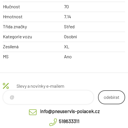
Hlučnost
70
Hmotnost
7.14
Třída značky
Střed
Kategorie vozu
Osobní
Zesílená
XL
MS
Ano
Slevy a novinky e-mailem
odebírat
info@pneuservis-polacek.cz
518633311