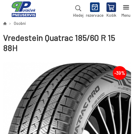
rezervace
Košík
Menu
Hledej
Osobní
Vredestein Quatrac 185/60 R 15
88H
-
39
%