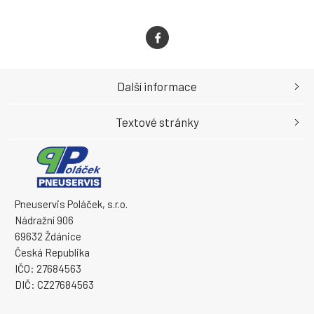
Další informace
Textové stránky
Pneuservis Poláček, s.r.o.
Nádražní 906
69632 Ždánice
Česká Republika
IČO: 27684563
DIČ: CZ27684563