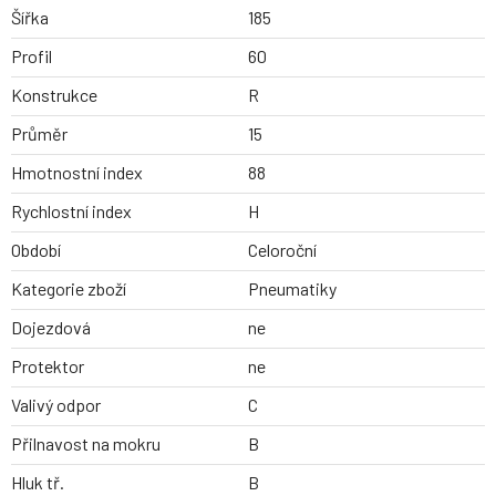
Šířka
185
Profil
60
Konstrukce
R
Průměr
15
Hmotnostní index
88
Rychlostní index
H
Období
Celoroční
Kategorie zboží
Pneumatiky
Dojezdová
ne
Protektor
ne
Valivý odpor
C
Přilnavost na mokru
B
Hluk tř.
B