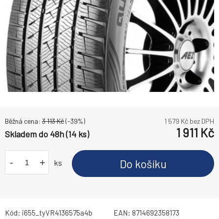
Běžná cena:
3 113
Kč
(-
39
%)
1 579
Kč bez DPH
1 911
Kč
Skladem do 48h (14 ks)
-
+
Do košíku
ks
Kód:
i655_tyVR4136575a4b
EAN:
8714692358173