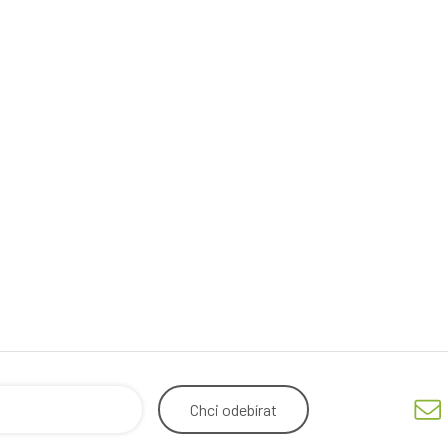
Chci
odebírat