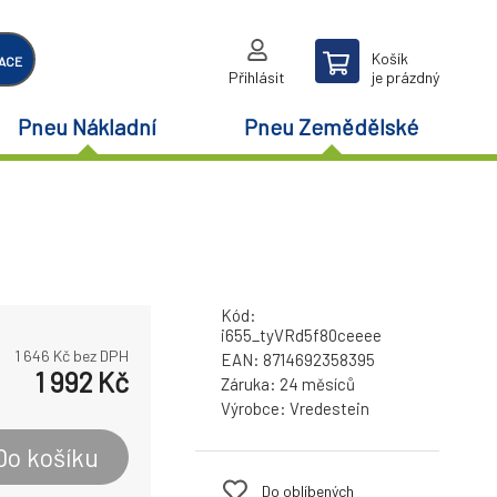
Košík
ACE
Přihlásit
je prázdný
Pneu Nákladní
Pneu Zemědělské
Kód:
i655_tyVRd5f80ceeee
1 646
Kč bez DPH
EAN:
8714692358395
1 992
Kč
Záruka:
24 měsíců
Výrobce:
Vredestein
Do košíku
Do oblíbených