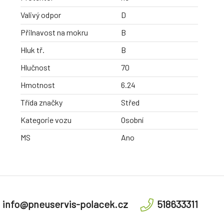
Valivý odpor
D
Přilnavost na mokru
B
Hluk tř.
B
Hlučnost
70
Hmotnost
6.24
Třída značky
Střed
Kategorie vozu
Osobní
MS
Ano
info@pneuservis-polacek.cz
518633311