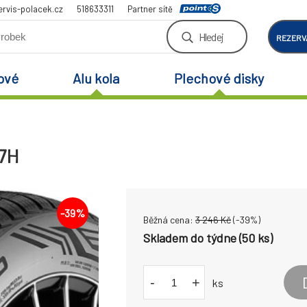
rvis-polacek.cz
518633311
Partner sítě
Hledej
REZERV
ové
Alu kola
Plechové disky
77H
-
39
%
Běžná cena:
3 246
Kč
(-
39
%)
Skladem do týdne (50 ks)
-
+
ks