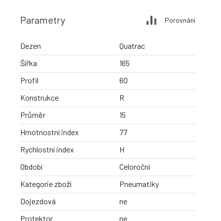
Parametry
Porovnání
Dezen
Quatrac
Šířka
165
Profil
60
Konstrukce
R
Průměr
15
Hmotnostní index
77
Rychlostní index
H
Období
Celoroční
Kategorie zboží
Pneumatiky
Dojezdová
ne
Protektor
ne