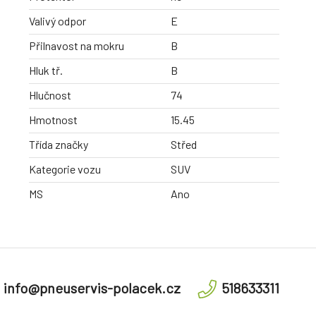
Valivý odpor
E
Přilnavost na mokru
B
Hluk tř.
B
Hlučnost
74
Hmotnost
15.45
Třída značky
Střed
Kategorie vozu
SUV
MS
Ano
info@pneuservis-polacek.cz
518633311