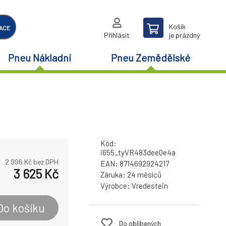
Košík
ACE
Přihlásit
je prázdný
Pneu Nákladní
Pneu Zemědělské
Kód:
i655_tyVR483dee0e4a
2 996
Kč bez DPH
EAN:
8714692924217
3 625
Kč
Záruka:
24 měsíců
Výrobce:
Vredestein
Do košíku
Do oblíbených