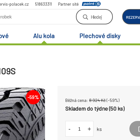
rvis-polacek.cz
518633311
Partner sítě
Hledej
REZERV
ové
Alu kola
Plechové disky
 109S
-
59
%
Běžná cena:
8 924
Kč
(-
59
%)
Skladem do týdne (50 ks)
-
+
ks