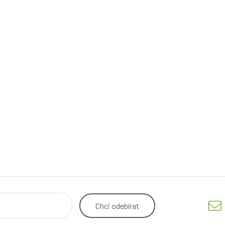
Chci
odebírat