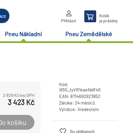
Košík
ACE
Přihlásit
je prázdný
Pneu Nákladní
Pneu Zemědělské
Kód:
i655_tyVR1eaefddf40
2 829
Kč bez DPH
EAN:
8714692923852
3 423
Kč
Záruka:
24 měsíců
Výrobce:
Vredestein
Do košíku
Do oblíbených