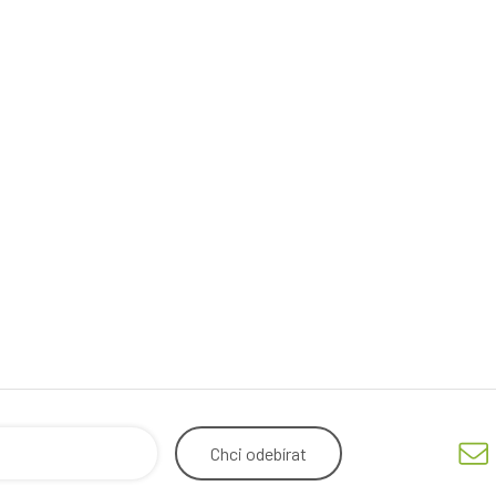
Chci
odebírat