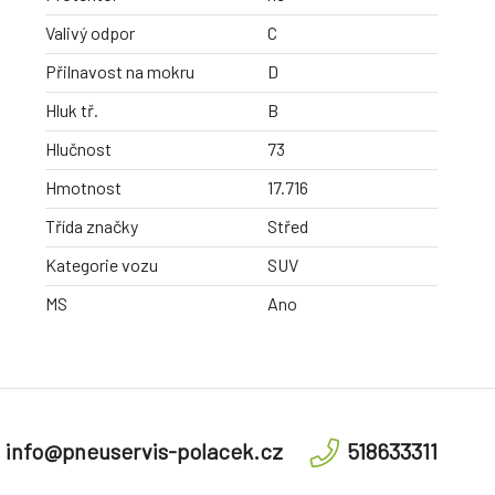
Valivý odpor
C
Přilnavost na mokru
D
Hluk tř.
B
Hlučnost
73
Hmotnost
17.716
Třída značky
Střed
Kategorie vozu
SUV
MS
Ano
info@pneuservis-polacek.cz
518633311