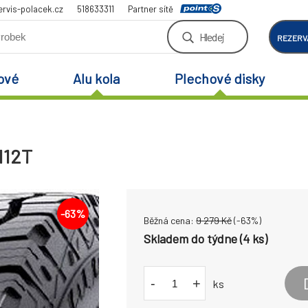
rvis-polacek.cz
518633311
Partner sítě
Hledej
REZERV
ové
Alu kola
Plechové disky
112T
-
63
%
Běžná cena:
9 279
Kč
(-
63
%)
Skladem do týdne (4 ks)
-
+
ks