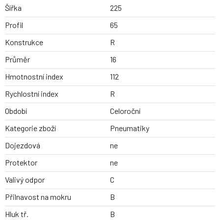
Šířka
225
Profil
65
Konstrukce
R
Průměr
16
Hmotnostní index
112
Rychlostní index
R
Období
Celoroční
Kategorie zboží
Pneumatiky
Dojezdová
ne
Protektor
ne
Valivý odpor
C
Přilnavost na mokru
B
Hluk tř.
B