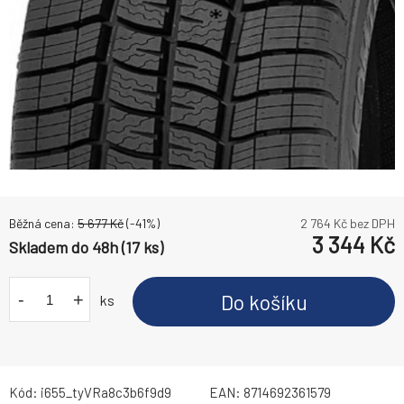
Běžná cena:
5 677
Kč
(-
41
%)
2 764
Kč bez DPH
3 344
Kč
Skladem do 48h (17 ks)
-
+
Do košíku
ks
Kód:
i655_tyVRa8c3b6f9d9
EAN:
8714692361579