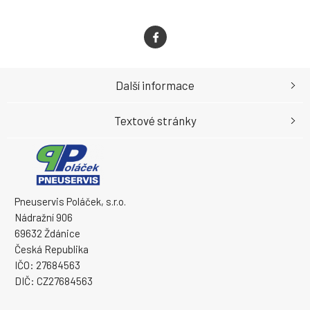
Další informace
Textové stránky
Pneuservis Poláček, s.r.o.
Nádražní 906
69632 Ždánice
Česká Republika
IČO: 27684563
DIČ: CZ27684563