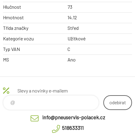
Hlučnost
73
Hmotnost
14.12
Třída značky
Střed
Kategorie vozu
Užitkové
Typ VAN
C
MS
Ano
Slevy a novinky e-mailem
odebírat
info@pneuservis-polacek.cz
518633311