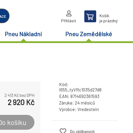
Košík
ACE
Přihlásit
je prázdný
Pneu Nákladní
Pneu Zemědělské
Kód:
i655_tyVRc1035d27d8
2 413
Kč bez DPH
EAN:
8714692361593
2 920
Kč
Záruka:
24 měsíců
Výrobce:
Vredestein
Do košíku
Do oblíbených