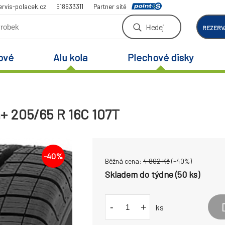
rvis-polacek.cz
518633311
Partner sítě
Hledej
REZERV
ové
Alu kola
Plechové disky
+ 205/65 R 16C 107T
-
40
%
Běžná cena:
4 892
Kč
(-
40
%)
Skladem do týdne (50 ks)
-
+
ks