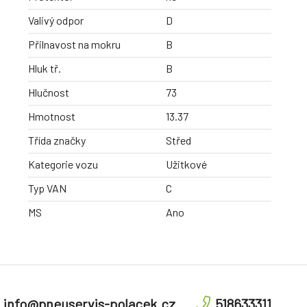
Valivý odpor
D
Přilnavost na mokru
B
Hluk tř.
B
Hlučnost
73
Hmotnost
13.37
Třída značky
Střed
Kategorie vozu
Užitkové
Typ VAN
C
MS
Ano
info@pneuservis-polacek.cz
518633311