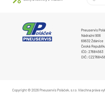
Pneuservis Poláč
Nádražní 906
69632 Ždánice
Česká Republik
IČO: 27684563
DIČ: CZ276845
Copyright © 2026 Pneuservis Poláček, s.r.o.
Všechna práva vy