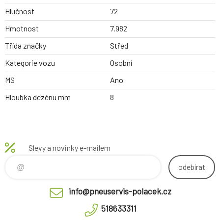
Hlučnost
72
Hmotnost
7.982
Třída značky
Střed
Kategorie vozu
Osobní
MS
Ano
Hloubka dezénu mm
8
Slevy a novinky e-mailem
odebírat
info@pneuservis-polacek.cz
518633311