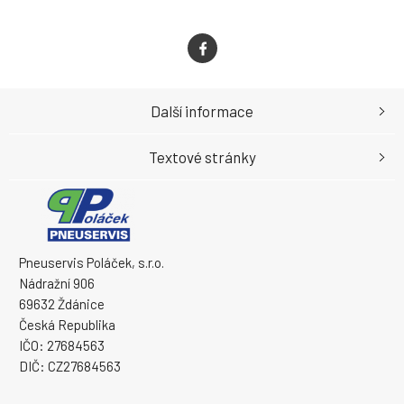
Další informace
Textové stránky
Pneuservis Poláček, s.r.o.
Nádražní 906
69632 Ždánice
Česká Republika
IČO: 27684563
DIČ: CZ27684563