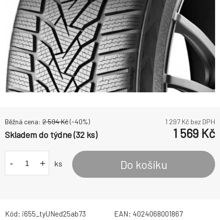
Běžná cena:
2 594
Kč
(-
40
%)
1 297
Kč bez DPH
1 569
Kč
Skladem do týdne (32 ks)
-
+
Do košíku
ks
Kód:
i655_tyUNed25ab73
EAN:
4024068001867