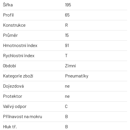
Šířka
195
Profil
65
Konstrukce
R
Průměr
15
Hmotnostní index
91
Rychlostní index
T
Období
Zimní
Kategorie zboží
Pneumatiky
Dojezdová
ne
Protektor
ne
Valivý odpor
C
Přilnavost na mokru
B
Hluk tř.
B