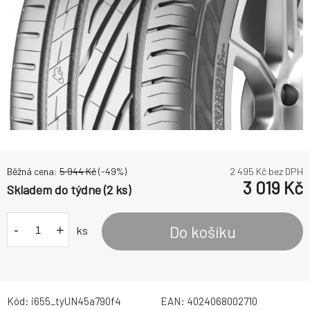
Běžná cena:
5 944
Kč
(-
49
%)
2 495
Kč bez DPH
3 019
Kč
Skladem do týdne (2 ks)
-
+
Do košíku
ks
Kód:
i655_tyUN45a790f4
EAN:
4024068002710