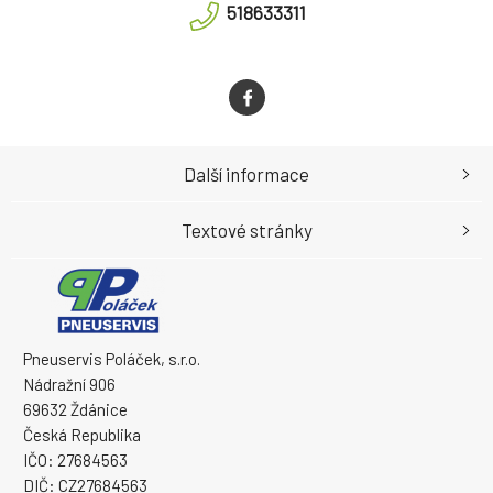
518633311
Další informace
Textové stránky
Pneuservis Poláček, s.r.o.
Nádražní 906
69632 Ždánice
Česká Republika
IČO: 27684563
DIČ: CZ27684563