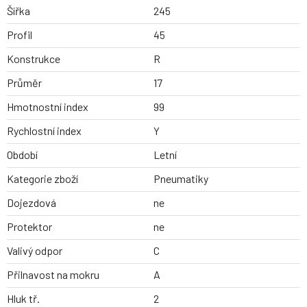
Šířka
245
Profil
45
Konstrukce
R
Průměr
17
Hmotnostní index
99
Rychlostní index
Y
Období
Letní
Kategorie zboží
Pneumatiky
Dojezdová
ne
Protektor
ne
Valivý odpor
C
Přilnavost na mokru
A
Hluk tř.
2