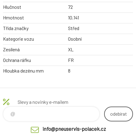
Hlučnost
72
Hmotnost
10.141
Třída značky
Střed
Kategorie vozu
Osobní
Zesílená
XL
Ochrana ráfku
FR
Hloubka dezénu mm
8
Slevy a novinky e-mailem
odebírat
info@pneuservis-polacek.cz