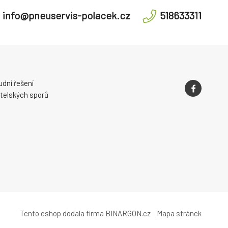
info@pneuservis-polacek.cz
518633311
dní řešení
telských sporů
Tento eshop dodala firma
BINARGON.cz
-
Mapa stránek