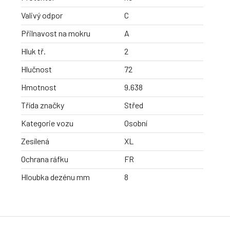
Valivý odpor
C
Přilnavost na mokru
A
Hluk tř.
2
Hlučnost
72
Hmotnost
9.638
Třída značky
Střed
Kategorie vozu
Osobní
Zesílená
XL
Ochrana ráfku
FR
Hloubka dezénu mm
8