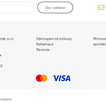
Chci
odebírat
ek, s.r.o.
Odstoupení od smlouvy
Mimosou
Reklamace
spotřebi
Recenze
a
63
hrazena.