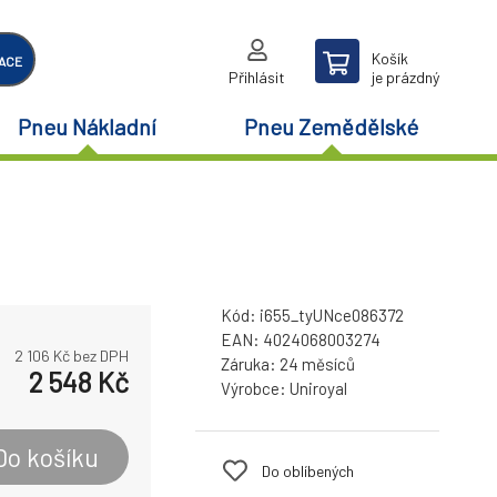
Košík
ACE
Přihlásit
je prázdný
Pneu Nákladní
Pneu Zemědělské
Kód:
i655_tyUNce086372
EAN:
4024068003274
2 106
Kč bez DPH
Záruka:
24 měsíců
2 548
Kč
Výrobce:
Uniroyal
Do košíku
Do oblíbených