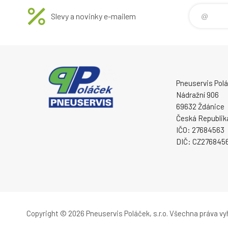
Slevy a novinky e-mailem
Pneuservis Poláč
Nádražní 906
69632 Ždánice
Česká Republik
IČO: 27684563
DIČ: CZ276845
Copyright © 2026 Pneuservis Poláček, s.r.o.
Všechna práva vy