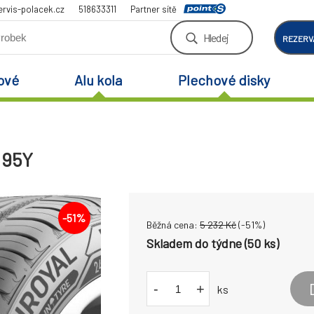
rvis-polacek.cz
518633311
Partner sítě
Hledej
REZERV
ové
Alu kola
Plechové disky
 95Y
-
51
%
Běžná cena:
5 232
Kč
(-
51
%)
Skladem do týdne (50 ks)
-
+
ks