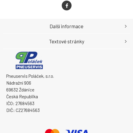
Další informace
Textové stránky
Pneuservis Poláček, s.r.o.
Nádražní 906
69632 Ždánice
Česká Republika
IČO: 27684563
DIČ: CZ27684563