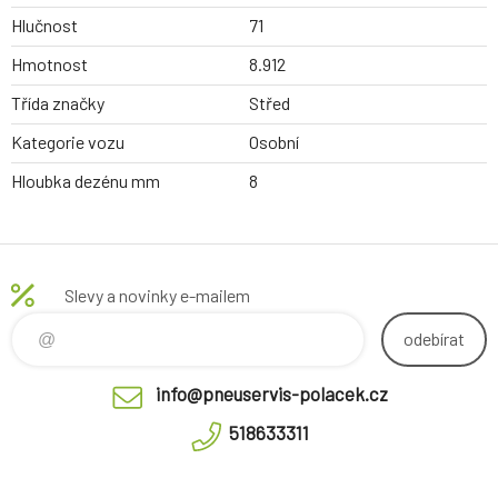
Hlučnost
71
Hmotnost
8.912
Třída značky
Střed
Kategorie vozu
Osobní
Hloubka dezénu mm
8
Slevy a novinky e-mailem
odebírat
info@pneuservis-polacek.cz
518633311