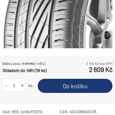
Běžná cena:
5 011
Kč
(-
48
%)
2 156
Kč bez DPH
2 609
Kč
Skladem do 48h (19 ks)
-
+
Do košíku
ks
Kód:
i655_tyUNcff2971c
EAN:
4024068002475