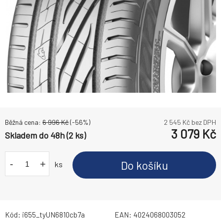
Běžná cena:
6 996
Kč
(-
56
%)
2 545
Kč bez DPH
3 079
Kč
Skladem do 48h (2 ks)
-
+
Do košíku
ks
Kód:
i655_tyUN6810cb7a
EAN:
4024068003052