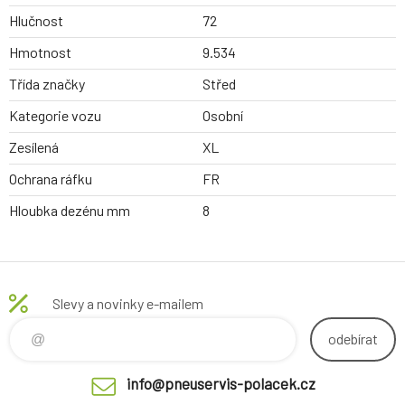
Hlučnost
72
Hmotnost
9.534
Třída značky
Střed
Kategorie vozu
Osobní
Zesílená
XL
Ochrana ráfku
FR
Hloubka dezénu mm
8
Slevy a novinky e-mailem
odebírat
info@pneuservis-polacek.cz