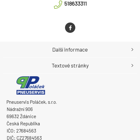
518633311
Další informace
Textové stránky
Pneuservis Poláček, s.r.o.
Nádražní 906
69632 Ždánice
Česká Republika
IČO: 27684563
DIČ: CZ27684563