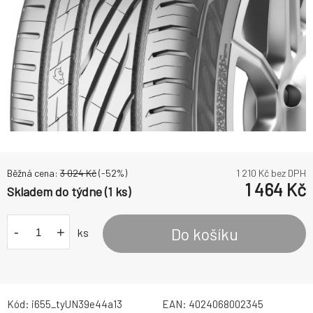
Běžná cena:
3 024
Kč
(-
52
%)
1 210
Kč bez DPH
1 464
Kč
Skladem do týdne (1 ks)
-
+
Do košíku
ks
Kód:
i655_tyUN39e44a13
EAN:
4024068002345