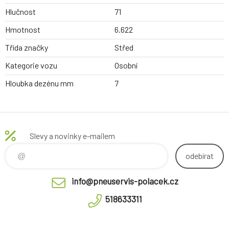
Hlučnost
71
Hmotnost
6.622
Třída značky
Střed
Kategorie vozu
Osobní
Hloubka dezénu mm
7
Slevy a novinky e-mailem
odebírat
info@pneuservis-polacek.cz
518633311