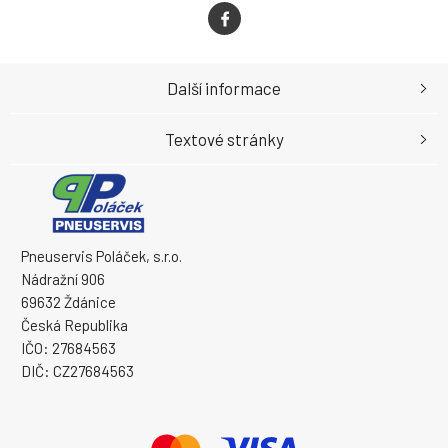
Další informace
Textové stránky
Pneuservis Poláček, s.r.o.
Nádražní 906
69632 Ždánice
Česká Republika
IČO: 27684563
DIČ: CZ27684563