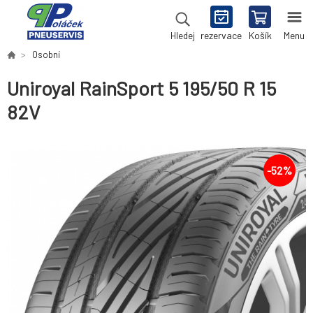
rezervace
Košík
Menu
Hledej
Osobní
Uniroyal RainSport 5 195/50 R 15
82V
-
52
%