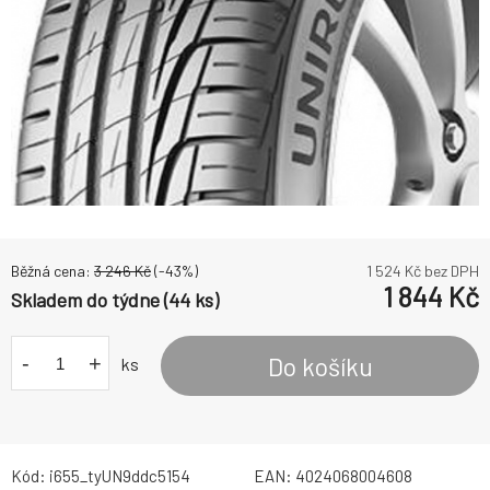
Běžná cena:
3 246
Kč
(-
43
%)
1 524
Kč bez DPH
1 844
Kč
Skladem do týdne (44 ks)
-
+
Do košíku
ks
Kód:
i655_tyUN9ddc5154
EAN:
4024068004608