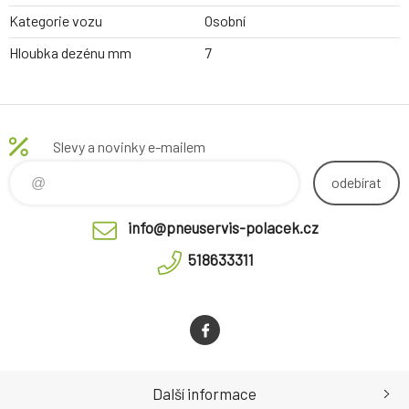
Kategorie vozu
Osobní
Hloubka dezénu mm
7
Slevy a novinky e-mailem
odebírat
info@pneuservis-polacek.cz
518633311
Další informace