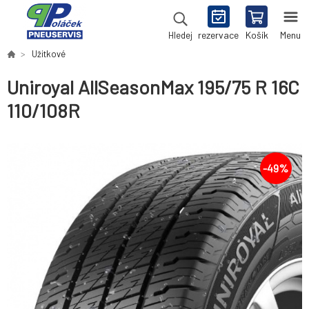
rezervace
Košík
Menu
Hledej
Užitkové
Uniroyal AllSeasonMax 195/75 R 16C
110/108R
-
49
%