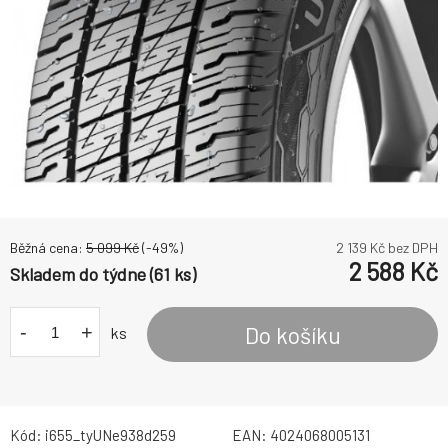
Běžná cena:
5 099
Kč
(-
49
%)
2 139
Kč bez DPH
2 588
Kč
Skladem do týdne (61 ks)
-
+
Do košíku
ks
Kód:
i655_tyUNe938d259
EAN:
4024068005131