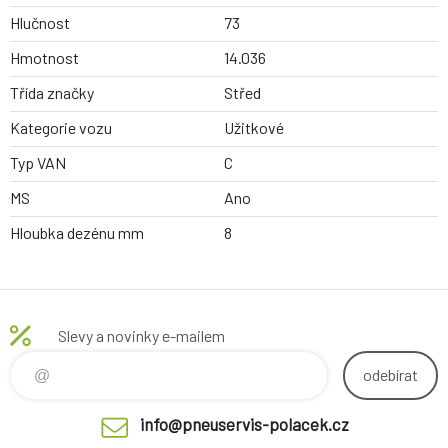
Hlučnost
73
Hmotnost
14.036
Třída značky
Střed
Kategorie vozu
Užitkové
Typ VAN
C
MS
Ano
Hloubka dezénu mm
8
Slevy a novinky e-mailem
odebírat
info@pneuservis-polacek.cz