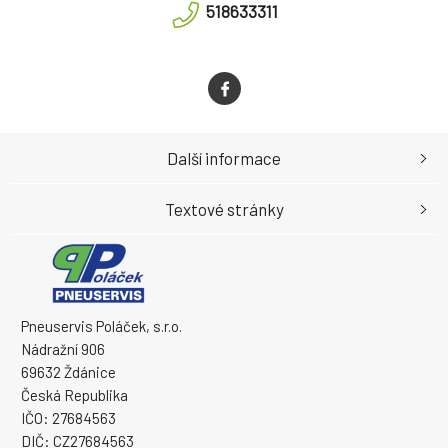
518633311
Další informace
Textové stránky
Pneuservis Poláček, s.r.o.
Nádražní 906
69632 Ždánice
Česká Republika
IČO: 27684563
DIČ: CZ27684563