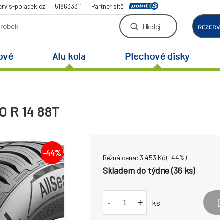
rvis-polacek.cz
518633311
Partner sítě
Hledej
REZERV
ové
Alu kola
Plechové disky
0 R 14 88T
-
44
%
Běžná cena:
3 453
Kč
(-
44
%)
Skladem do týdne (36 ks)
-
+
ks