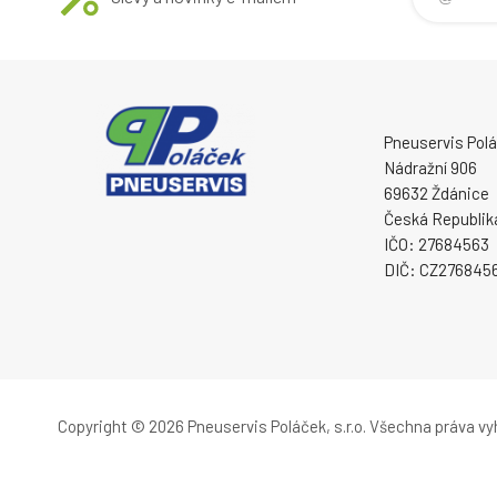
Pneuservis Poláč
Nádražní 906
69632 Ždánice
Česká Republik
IČO: 27684563
DIČ: CZ276845
Copyright © 2026 Pneuservis Poláček, s.r.o.
Všechna práva vy