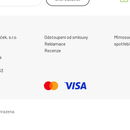
ek, s.r.o.
Odstoupení od smlouvy
Mimosou
Reklamace
spotřebi
Recenze
a
63
hrazena.