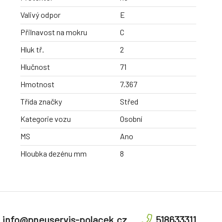
Valivý odpor
E
Přilnavost na mokru
C
Hluk tř.
2
Hlučnost
71
Hmotnost
7.367
Třída značky
Střed
Kategorie vozu
Osobní
MS
Ano
Hloubka dezénu mm
8
info@pneuservis-polacek.cz
518633311