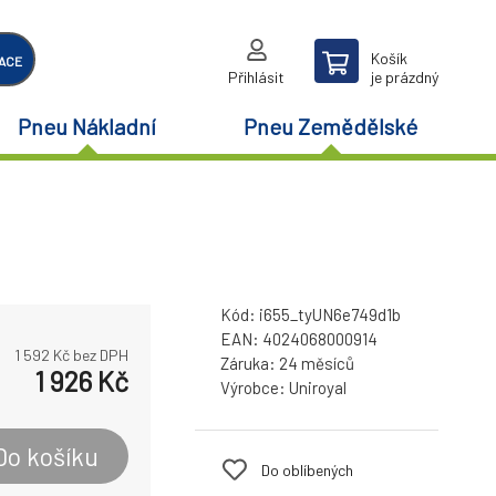
Košík
ACE
Přihlásit
je prázdný
Pneu Nákladní
Pneu Zemědělské
Kód:
i655_tyUN6e749d1b
EAN:
4024068000914
1 592
Kč bez DPH
Záruka:
24 měsíců
1 926
Kč
Výrobce:
Uniroyal
Do košíku
Do oblíbených