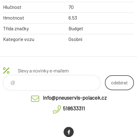
Hlučnost
70
Hmotnost
6.53
Třída značky
Budget
Kategorie vozu
Osobní
Slevy a novinky e-mailem
odebírat
info@pneuservis-polacek.cz
518633311