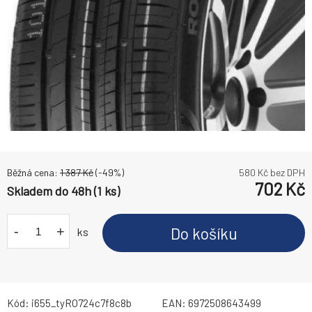
Běžná cena:
1 387
Kč
(-
49
%)
580
Kč bez DPH
702
Kč
Skladem do 48h (1 ks)
-
+
Do košíku
ks
Kód:
i655_tyRO724c7f8c8b
EAN:
6972508643499