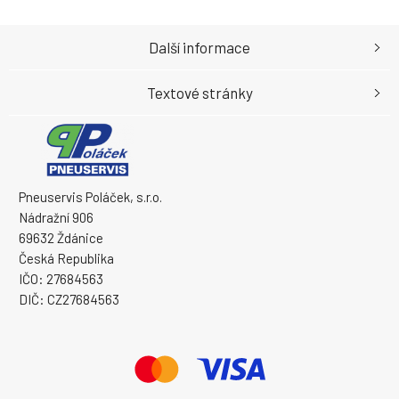
Další informace
Textové stránky
Pneuservis Poláček, s.r.o.
Nádražní 906
69632 Ždánice
Česká Republika
IČO: 27684563
DIČ: CZ27684563