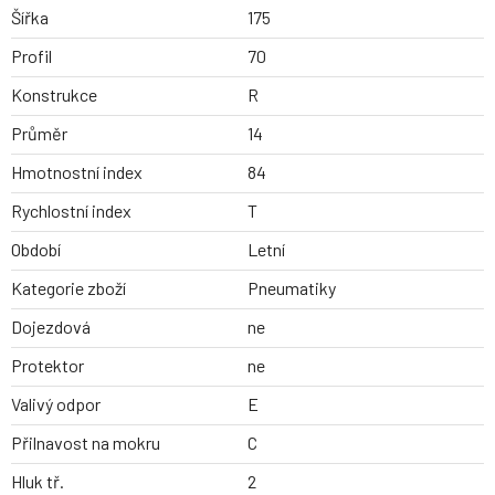
Šířka
175
Profil
70
Konstrukce
R
Průměr
14
Hmotnostní index
84
Rychlostní index
T
Období
Letní
Kategorie zboží
Pneumatiky
Dojezdová
ne
Protektor
ne
Valivý odpor
E
Přilnavost na mokru
C
Hluk tř.
2