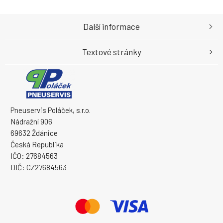
Další informace
Textové stránky
Pneuservis Poláček, s.r.o.
Nádražní 906
69632 Ždánice
Česká Republika
IČO: 27684563
DIČ: CZ27684563