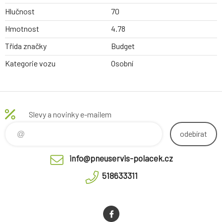
Hlučnost
70
Hmotnost
4.78
Třída značky
Budget
Kategorie vozu
Osobní
Slevy a novinky e-mailem
odebírat
info@pneuservis-polacek.cz
518633311