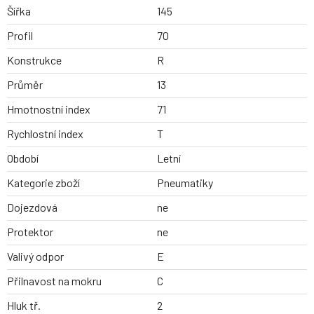
Šířka
145
Profil
70
Konstrukce
R
Průměr
13
Hmotnostní index
71
Rychlostní index
T
Období
Letní
Kategorie zboží
Pneumatiky
Dojezdová
ne
Protektor
ne
Valivý odpor
E
Přilnavost na mokru
C
Hluk tř.
2