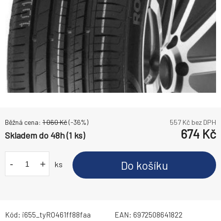
Běžná cena:
1 060
Kč
(-
36
%)
557
Kč bez DPH
674
Kč
Skladem do 48h (1 ks)
-
+
Do košíku
ks
Kód:
i655_tyRO461ff88faa
EAN:
6972508641822