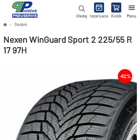
rezervace
Košík
Menu
Hledej
Osobní
Nexen WinGuard Sport 2 225/55 R
17 97H
-
62
%