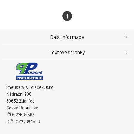
Další informace
Textové stránky
Pneuservis Poláček, s.r.o.
Nádražní 906
69632 Ždánice
Česká Republika
IČO: 27684563
DIČ: CZ27684563