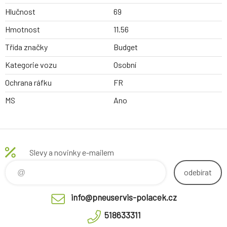
Hlučnost
69
Hmotnost
11.56
Třída značky
Budget
Kategorie vozu
Osobní
Ochrana ráfku
FR
MS
Ano
Slevy a novinky e-mailem
odebírat
info@pneuservis-polacek.cz
518633311