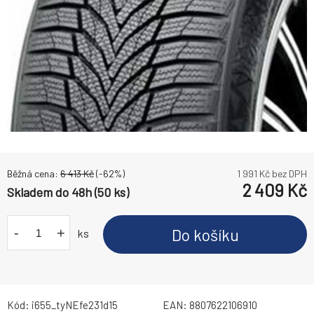
Běžná cena:
6 413
Kč
(-
62
%)
1 991
Kč bez DPH
2 409
Kč
Skladem do 48h (50 ks)
-
+
Do košíku
ks
Kód:
i655_tyNEfe231d15
EAN:
8807622106910