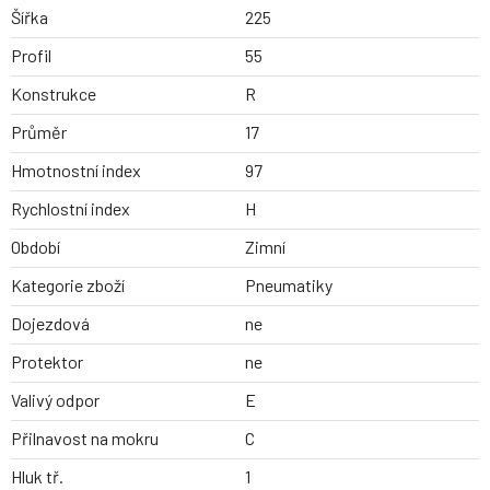
Šířka
225
Profil
55
Konstrukce
R
Průměr
17
Hmotnostní index
97
Rychlostní index
H
Období
Zimní
Kategorie zboží
Pneumatiky
Dojezdová
ne
Protektor
ne
Valivý odpor
E
Přilnavost na mokru
C
Hluk tř.
1