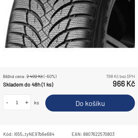
Běžná cena:
2 402
Kč
(-
60
%)
798
Kč bez DPH
966
Kč
Skladem do 48h (1 ks)
-
+
Do košíku
ks
Kód:
i655_tyNE97b6e684
EAN:
8807622570803