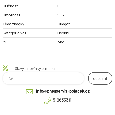
Hlučnost
69
Hmotnost
5.62
Třída značky
Budget
Kategorie vozu
Osobní
MS
Ano
Slevy a novinky e-mailem
odebírat
info@pneuservis-polacek.cz
518633311