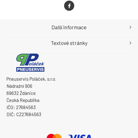
Další informace
Textové stránky
Pneuservis Poláček, s.r.o.
Nádražní 906
69632 Ždánice
Česká Republika
IČO: 27684563
DIČ: CZ27684563