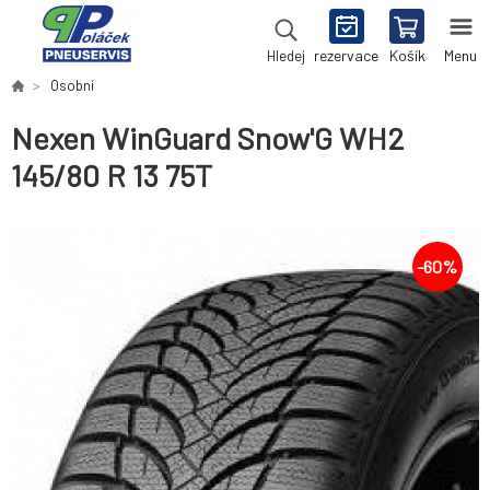
rezervace
Košík
Menu
Hledej
Osobní
Nexen WinGuard Snow'G WH2
145/80 R 13 75T
-
60
%