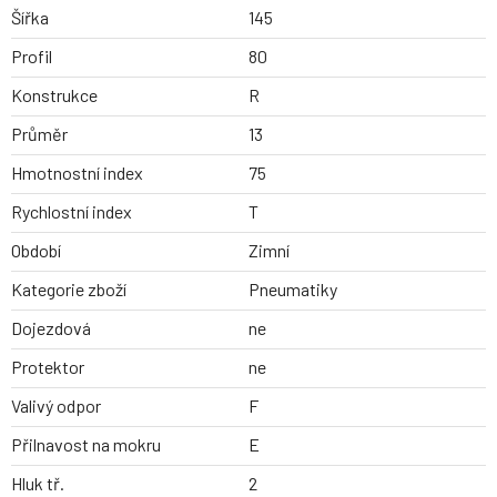
Šířka
145
Profil
80
Konstrukce
R
Průměr
13
Hmotnostní index
75
Rychlostní index
T
Období
Zimní
Kategorie zboží
Pneumatiky
Dojezdová
ne
Protektor
ne
Valivý odpor
F
Přilnavost na mokru
E
Hluk tř.
2