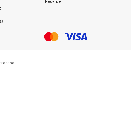
Recenze
a
63
hrazena.