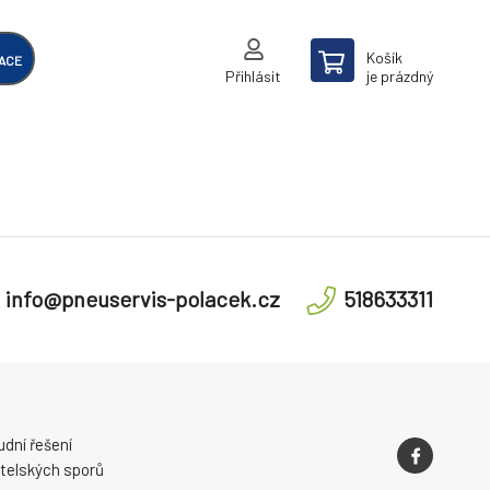
Košík
ACE
Přihlásit
je prázdný
info@pneuservis-polacek.cz
518633311
dní řešení
telských sporů