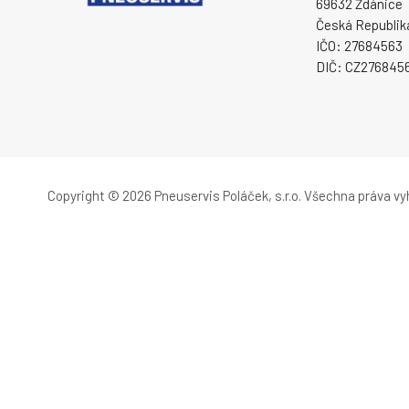
69632 Ždánice
Česká Republik
IČO: 27684563
DIČ: CZ276845
Copyright © 2026 Pneuservis Poláček, s.r.o.
Všechna práva vy