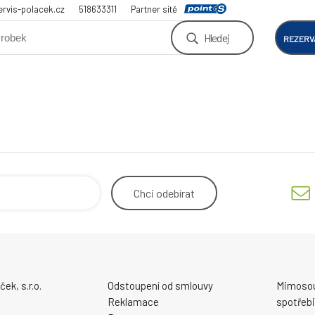
rvis-polacek.cz
518633311
Partner sítě
Hledej
REZERV
Chci
odebírat
ek, s.r.o.
Odstoupení od smlouvy
Mimosou
Reklamace
spotřebi