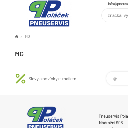
info@pneuse
MG
MG
Slevy a novinky e-mailem
Pneuservis Poláč
Nádražní 906