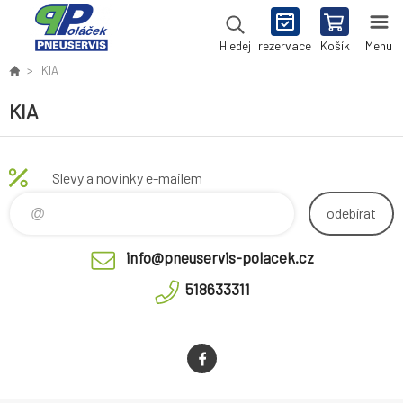
rezervace
Košík
Menu
Hledej
KIA
KIA
Slevy a novinky e-mailem
odebírat
info@pneuservis-polacek.cz
518633311