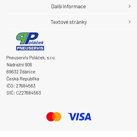
Další informace
Textové stránky
Pneuservis Poláček, s.r.o.
Nádražní 906
69632 Ždánice
Česká Republika
IČO: 27684563
DIČ: CZ27684563