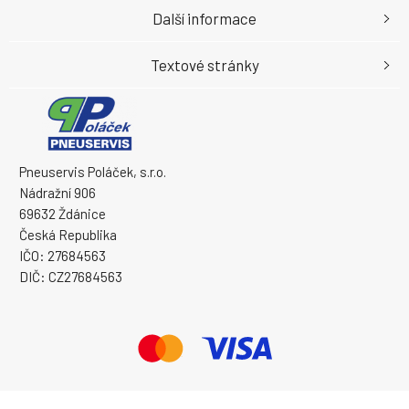
Další informace
Textové stránky
Pneuservis Poláček, s.r.o.
Nádražní 906
69632 Ždánice
Česká Republika
IČO: 27684563
DIČ: CZ27684563