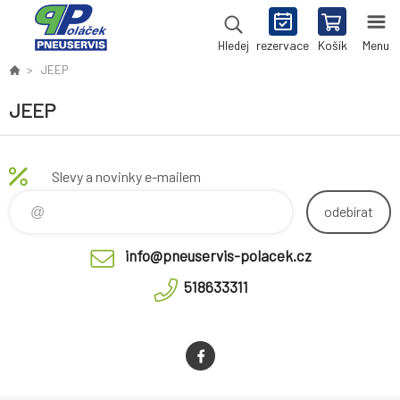
rezervace
Košík
Menu
Hledej
JEEP
JEEP
Slevy a novinky e-mailem
odebírat
info@pneuservis-polacek.cz
518633311