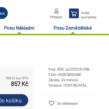
Košík
ACE
Přihlásit
je prázdný
Pneu Nákladní
Pneu Zemědělské
Kód:
i655_tyCO13213c1f8b
EAN:
4019238104981
708
Kč bez DPH
Záruka:
24 měsíců
857
Kč
Výrobce:
CONTINENTAL
Do košíku
Do oblíbených