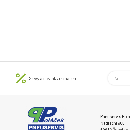
Slevy a novinky e-mailem
Pneuservis Poláč
Nádražní 906
69632 Ždánice