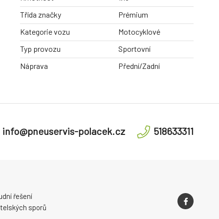
Třída značky
Prémium
Kategorie vozu
Motocyklové
Typ provozu
Sportovní
Náprava
Přední/Zadní
info@pneuservis-polacek.cz
518633311
dní řešení
telských sporů