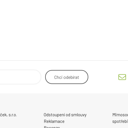
Chci
odebírat
ek, s.r.o.
Odstoupení od smlouvy
Mimosou
Reklamace
spotřebi
Recenze