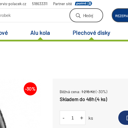
rvis-polacek.cz
518633311
Partner sítě
Hledej
REZERV
ové
Alu kola
Plechové disky
-
30
%
Běžná cena:
1 216
Kč
(-
30
%)
Skladem do 48h (4 ks)
-
+
ks