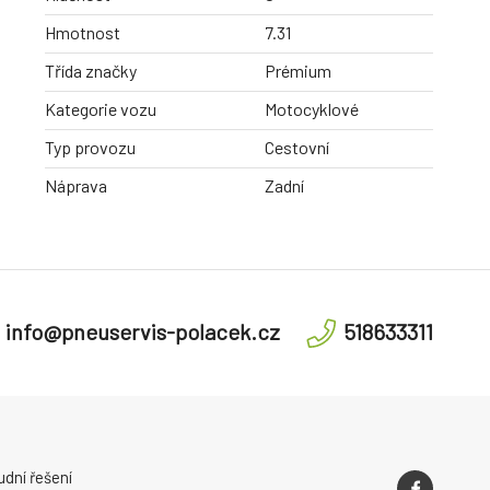
Hmotnost
7.31
Třída značky
Prémium
Kategorie vozu
Motocyklové
Typ provozu
Cestovní
Náprava
Zadní
info@pneuservis-polacek.cz
518633311
dní řešení