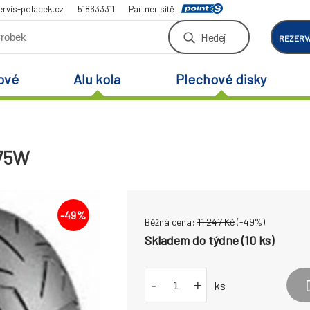
rvis-polacek.cz
518633311
Partner sítě
Hledej
REZERV
ové
Alu kola
Plechové disky
 75W
-
49
%
Běžná cena:
11 247
Kč
(-
49
%)
Skladem do týdne (10 ks)
-
+
ks