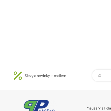
Slevy a novinky e-mailem
Pneuservis Poláč