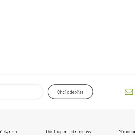
Chci
odebírat
ek, s.r.o.
Odstoupení od smlouvy
Mimosou