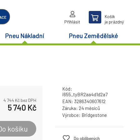
Košík
ACE
Přihlásit
je prázdný
Pneu Nákladní
Pneu Zemědělské
Kód:
i655_tyBR2aa4d1d2a7
4 744
Kč bez DPH
EAN:
3286340607612
5 740
Kč
Záruka:
24 měsíců
Výrobce:
Bridgestone
Do košíku
Do oblíbených