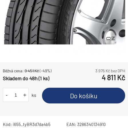
Běžná cena:
9 451
Kč
(-
49
%)
3 976
Kč bez DPH
4 811
Kč
Skladem do 48h (1 ks)
-
+
Do košíku
ks
Kód:
i655_tyBR3d7da4b5
EAN:
3286340134910