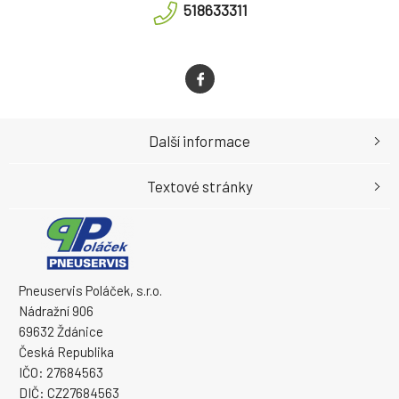
518633311
Další informace
Textové stránky
Pneuservis Poláček, s.r.o.
Nádražní 906
69632 Ždánice
Česká Republika
IČO: 27684563
DIČ: CZ27684563