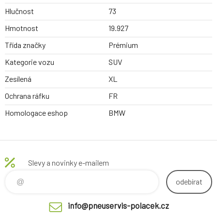
Hlučnost
73
Hmotnost
19.927
Třída značky
Prémium
Kategorie vozu
SUV
Zesílená
XL
Ochrana ráfku
FR
Homologace eshop
BMW
Slevy a novinky e-mailem
odebírat
info@pneuservis-polacek.cz