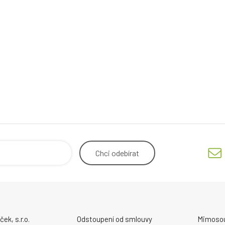
Chci
odebírat
ek, s.r.o.
Odstoupení od smlouvy
Mimosou