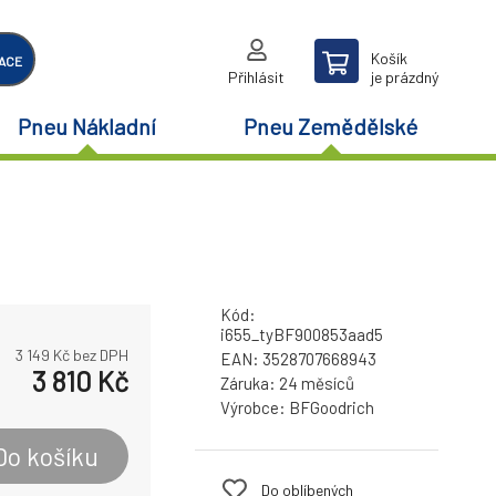
Košík
ACE
Přihlásit
je prázdný
Pneu Nákladní
Pneu Zemědělské
Kód:
i655_tyBF900853aad5
3 149
Kč bez DPH
EAN:
3528707668943
3 810
Kč
Záruka:
24 měsíců
Výrobce:
BFGoodrich
Do košíku
Do oblíbených