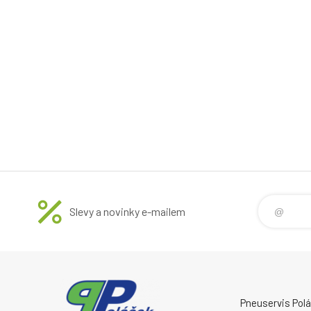
Slevy a novinky e-mailem
Pneuservis Poláč