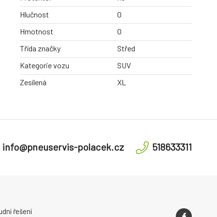
Hlučnost
0
Hmotnost
0
Třída značky
Střed
Kategorie vozu
SUV
Zesílená
XL
info@pneuservis-polacek.cz
518633311
dní řešení