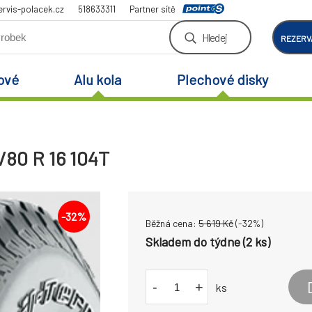
rvis-polacek.cz
518633311
Partner sítě
Hledej
REZERV
ové
Alu kola
Plechové disky
/80 R 16 104T
-
32
%
Běžná cena:
5 619
Kč
(-
32
%)
Skladem do týdne (2 ks)
-
+
ks