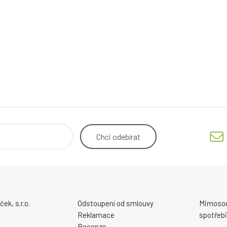
Chci
odebírat
ek, s.r.o.
Odstoupení od smlouvy
Mimosou
Reklamace
spotřebi
Recenze