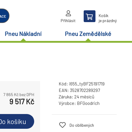
Košík
ACE
Přihlásit
je prázdný
Pneu Nákladní
Pneu Zemědělské
Kód:
i655_tyBF25191719
EAN:
3528702289297
7 865
Kč bez DPH
Záruka:
24 měsíců
9 517
Kč
Výrobce:
BFGoodrich
Do košíku
Do oblíbených