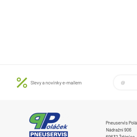
Slevy a novinky e-mailem
Pneuservis Poláč
Nádražní 906
69632 Ždánice