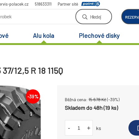
rvis-polacek.cz
518633311
Partner sítě
Hledej
REZERV
ové
Alu kola
Plechové disky
37/12,5 R 18 115Q
-
39
%
Běžná cena:
15 678
Kč
(-
39
%)
Skladem do 48h (19 ks)
-
+
ks