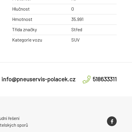
Hlučnost
0
Hmotnost
35.991
Třída značky
Střed
Kategorie vozu
SUV
info@pneuservis-polacek.cz
518633311
dní řešení
telských sporů