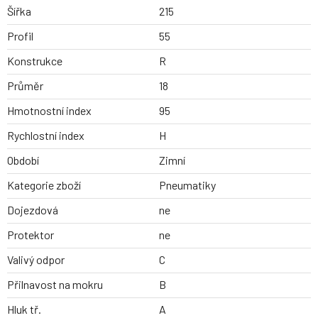
Šířka
215
Profil
55
Konstrukce
R
Průměr
18
Hmotnostní index
95
Rychlostní index
H
Období
Zimní
Kategorie zboží
Pneumatiky
Dojezdová
ne
Protektor
ne
Valivý odpor
C
Přilnavost na mokru
B
Hluk tř.
A