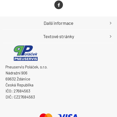
Další informace
Textové stránky
Pneuservis Poláček, s.r.o.
Nádražní 906
69632 Ždánice
Česká Republika
IČO: 27684563
DIČ: CZ27684563