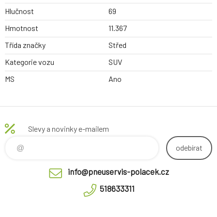
Hlučnost
69
Hmotnost
11.367
Třída značky
Střed
Kategorie vozu
SUV
MS
Ano
Slevy a novinky e-mailem
odebírat
info@pneuservis-polacek.cz
518633311