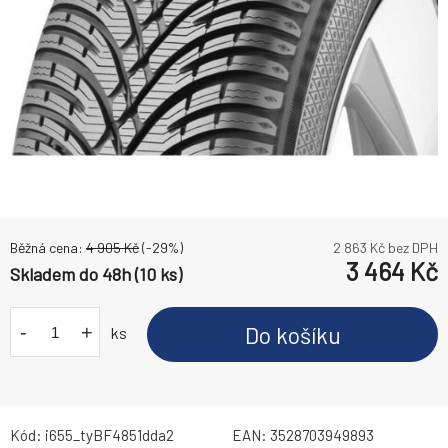
Běžná cena:
4 905
Kč
(-
29
%)
2 863
Kč bez DPH
3 464
Kč
Skladem do 48h (10 ks)
-
+
Do košíku
ks
Kód:
i655_tyBF4851dda2
EAN:
3528703949893