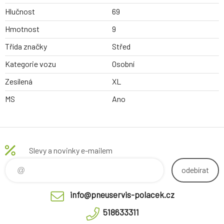
Hlučnost
69
Hmotnost
9
Třída značky
Střed
Kategorie vozu
Osobní
Zesílená
XL
MS
Ano
Slevy a novinky e-mailem
odebírat
info@pneuservis-polacek.cz
518633311