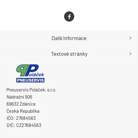
Další informace
Textové stránky
Pneuservis Poláček, s.r.o.
Nádražní 906
69632 Ždánice
Česká Republika
IČO: 27684563
DIČ: CZ27684563