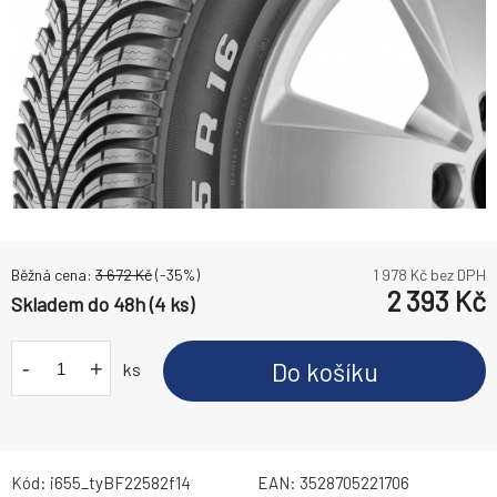
Běžná cena:
3 672
Kč
(-
35
%)
1 978
Kč bez DPH
2 393
Kč
Skladem do 48h (4 ks)
-
+
Do košíku
ks
Kód:
i655_tyBF22582f14
EAN:
3528705221706