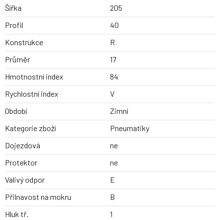
Šířka
205
Profil
40
Konstrukce
R
Průměr
17
Hmotnostní index
84
Rychlostní index
V
Období
Zimní
Kategorie zboží
Pneumatiky
Dojezdová
ne
Protektor
ne
Valivý odpor
E
Přilnavost na mokru
B
Hluk tř.
1