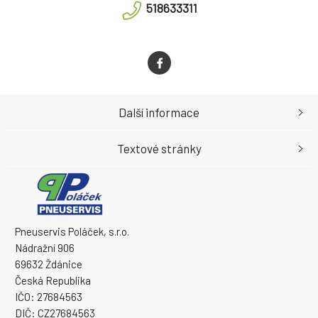
518633311
Další informace
Textové stránky
Pneuservis Poláček, s.r.o.
Nádražní 906
69632 Ždánice
Česká Republika
IČO: 27684563
DIČ: CZ27684563