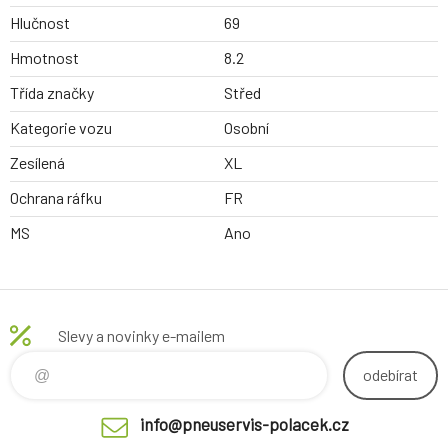
Hlučnost
69
Hmotnost
8.2
Třída značky
Střed
Kategorie vozu
Osobní
Zesílená
XL
Ochrana ráfku
FR
MS
Ano
Slevy a novinky e-mailem
odebírat
info@pneuservis-polacek.cz