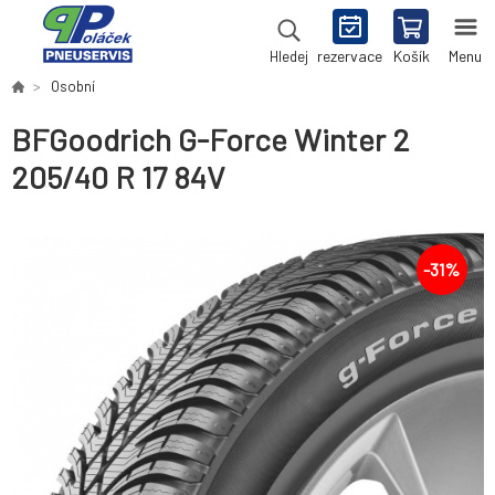
rezervace
Košík
Menu
Hledej
Osobní
BFGoodrich G-Force Winter 2
205/40 R 17 84V
-
31
%