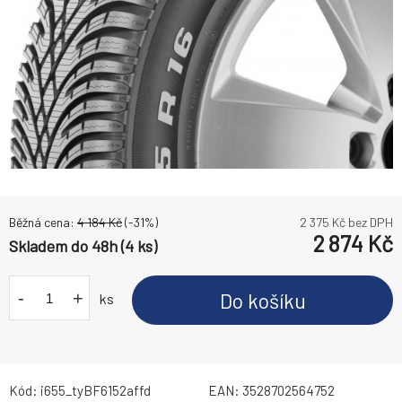
Běžná cena:
4 184
Kč
(-
31
%)
2 375
Kč bez DPH
2 874
Kč
Skladem do 48h (4 ks)
-
+
Do košíku
ks
Kód:
i655_tyBF6152affd
EAN:
3528702564752