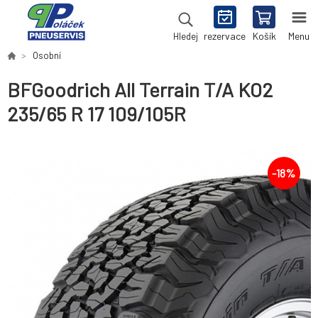
rezervace
Košík
Menu
Hledej
Osobní
BFGoodrich All Terrain T/A KO2
235/65 R 17 109/105R
-
18
%