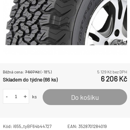
Běžná cena:
7 607
Kč
(-
18
%)
5 129
Kč bez DPH
6 206
Kč
Skladem do týdne (66 ks)
-
+
Do košíku
ks
Kód:
i655_tyBF64b44727
EAN:
3528701284019