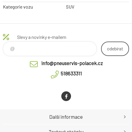
Kategorie vozu
SUV
Slevy a novinky e-mailem
odebírat
info@pneuservis-polacek.cz
518633311
Další informace
Textové stránky