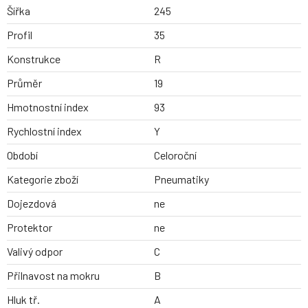
Šířka
245
Profil
35
Konstrukce
R
Průměr
19
Hmotnostní index
93
Rychlostní index
Y
Období
Celoroční
Kategorie zboží
Pneumatiky
Dojezdová
ne
Protektor
ne
Valivý odpor
C
Přilnavost na mokru
B
Hluk tř.
A