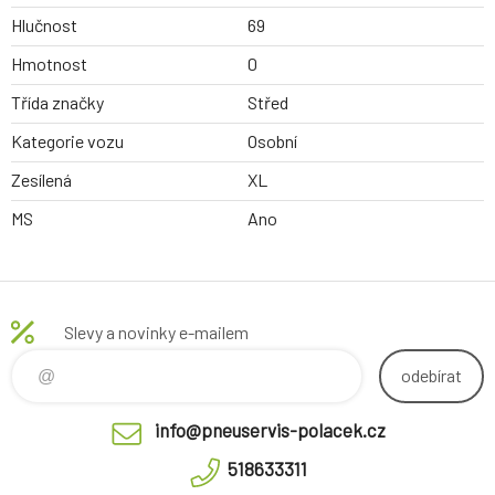
Hlučnost
69
Hmotnost
0
Třída značky
Střed
Kategorie vozu
Osobní
Zesílená
XL
MS
Ano
Slevy a novinky e-mailem
odebírat
info@pneuservis-polacek.cz
518633311