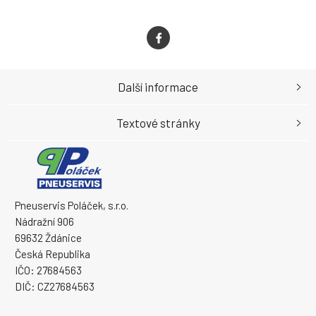
Další informace
Textové stránky
Pneuservis Poláček, s.r.o.
Nádražní 906
69632 Ždánice
Česká Republika
IČO: 27684563
DIČ: CZ27684563