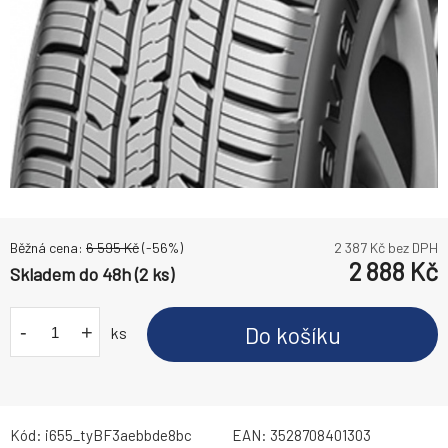
Běžná cena:
6 595
Kč
(-
56
%)
2 387
Kč bez DPH
2 888
Kč
Skladem do 48h (2 ks)
-
+
Do košíku
ks
Kód:
i655_tyBF3aebbde8bc
EAN:
3528708401303