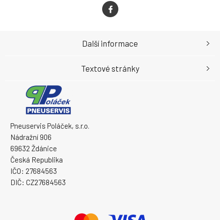
Další informace
Textové stránky
Pneuservis Poláček, s.r.o.
Nádražní 906
69632 Ždánice
Česká Republika
IČO: 27684563
DIČ: CZ27684563