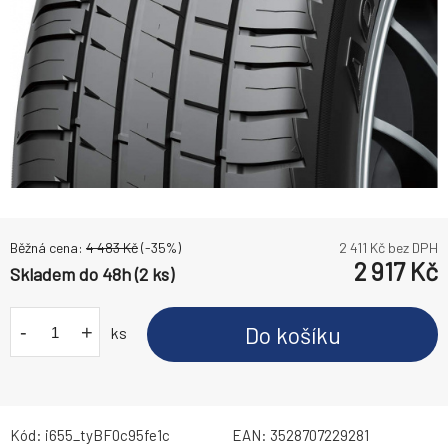
Běžná cena:
4 483
Kč
(-
35
%)
2 411
Kč bez DPH
2 917
Kč
Skladem do 48h (2 ks)
-
+
Do košíku
ks
Kód:
i655_tyBF0c95fe1c
EAN:
3528707229281