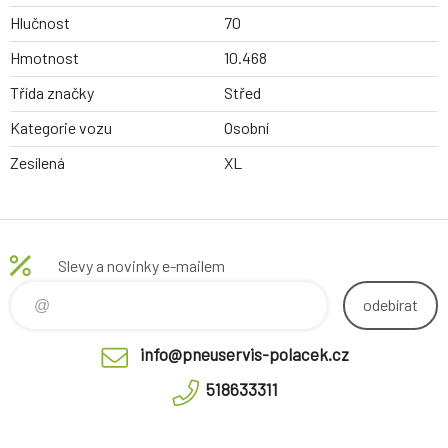
Hlučnost
70
Hmotnost
10.468
Třída značky
Střed
Kategorie vozu
Osobní
Zesílená
XL
Slevy a novinky e-mailem
odebírat
info@pneuservis-polacek.cz
518633311