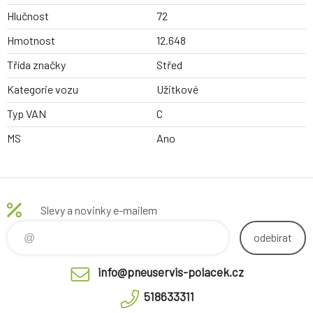
Hlučnost
72
Hmotnost
12.648
Třída značky
Střed
Kategorie vozu
Užitkové
Typ VAN
C
MS
Ano
Slevy a novinky e-mailem
odebírat
info@pneuservis-polacek.cz
518633311