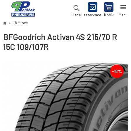
rezervace
Košík
Menu
Hledej
Užitkové
BFGoodrich Activan 4S 215/70 R
15C 109/107R
-
18
%