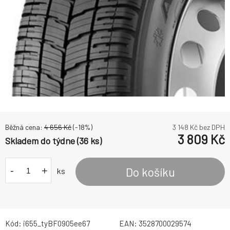
Běžná cena:
4 656
Kč
(-
18
%)
3 148
Kč bez DPH
3 809
Kč
Skladem do týdne (36 ks)
-
+
Do košíku
ks
Kód:
i655_tyBF0905ee67
EAN:
3528700029574