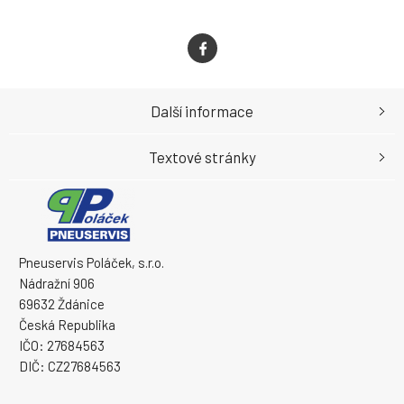
Další informace
Textové stránky
Pneuservis Poláček, s.r.o.
Nádražní 906
69632 Ždánice
Česká Republika
IČO: 27684563
DIČ: CZ27684563