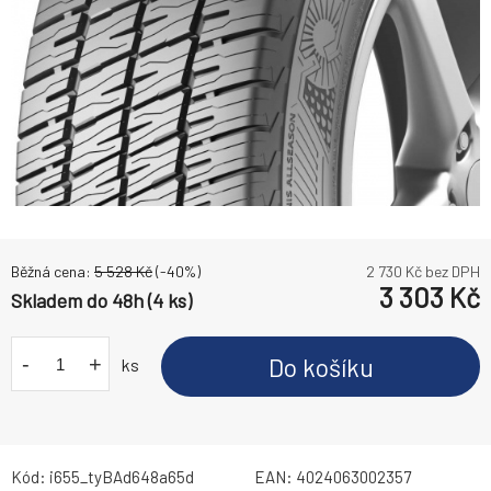
Běžná cena:
5 528
Kč
(-
40
%)
2 730
Kč bez DPH
3 303
Kč
Skladem do 48h (4 ks)
-
+
Do košíku
ks
Kód:
i655_tyBAd648a65d
EAN:
4024063002357