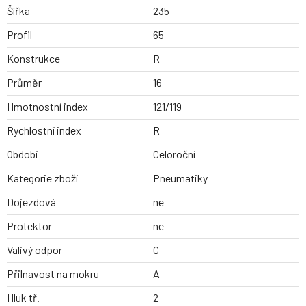
Šířka
235
Profil
65
Konstrukce
R
Průměr
16
Hmotnostní index
121/119
Rychlostní index
R
Období
Celoroční
Kategorie zboží
Pneumatiky
Dojezdová
ne
Protektor
ne
Valivý odpor
C
Přilnavost na mokru
A
Hluk tř.
2