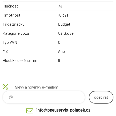
Hlučnost
73
Hmotnost
16.391
Třída značky
Budget
Kategorie vozu
Užitkové
Typ VAN
C
MS
Ano
Hloubka dezénu mm
8
Slevy a novinky e-mailem
odebírat
info@pneuservis-polacek.cz