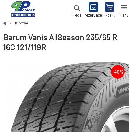
rezervace
Košík
Menu
Hledej
Užitkové
Barum Vanis AllSeason 235/65 R
16C 121/119R
-
40
%