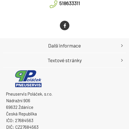
518633311
Další informace
Textové stránky
Pneuservis Poláček, s.r.o.
Nádražní 906
69632 Ždánice
Česká Republika
IČO: 27684563
DIČ: CZ27684563