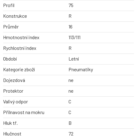
Profil
75
Konstrukce
R
Průměr
16
Hmotnostní index
113/111
Rychlostní index
R
Období
Letní
Kategorie zboží
Pneumatiky
Dojezdová
ne
Protektor
ne
Valivý odpor
C
Přilnavost na mokru
C
Hluk tř.
B
Hlučnost
72