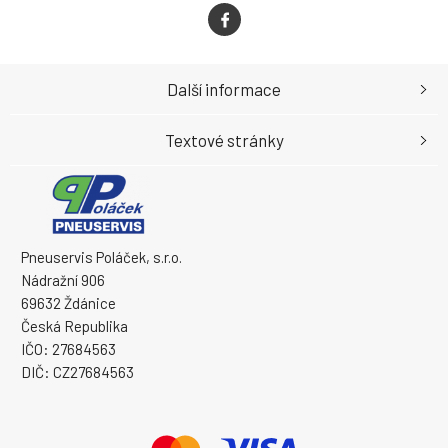
Další informace
Textové stránky
Pneuservis Poláček, s.r.o.
Nádražní 906
69632 Ždánice
Česká Republika
IČO: 27684563
DIČ: CZ27684563