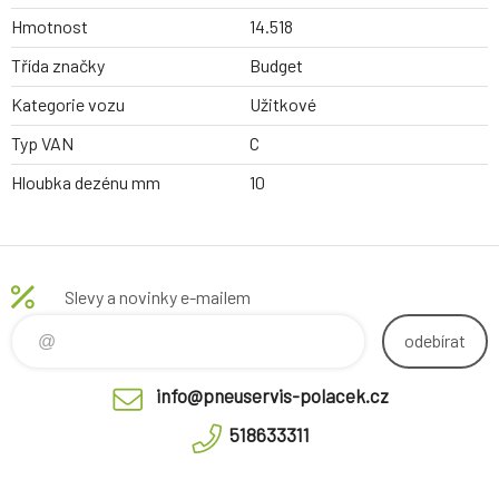
Hmotnost
14.518
Třída značky
Budget
Kategorie vozu
Užitkové
Typ VAN
C
Hloubka dezénu mm
10
Slevy a novinky e-mailem
odebírat
info@pneuservis-polacek.cz
518633311