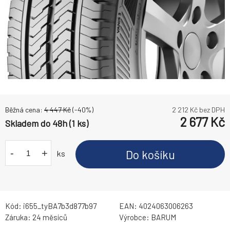
Běžná cena:
4 447
Kč
(-
40
%)
2 212
Kč bez DPH
2 677
Kč
Skladem do 48h (1 ks)
-
+
Do košíku
ks
Kód:
i655_tyBA7b3d877b97
EAN:
4024063006263
Záruka:
24 měsíců
Výrobce:
BARUM