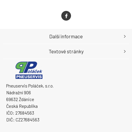
Další informace
Textové stránky
Pneuservis Poláček, s.r.o.
Nádražní 906
69632 Ždánice
Česká Republika
IČO: 27684563
DIČ: CZ27684563