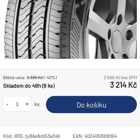
Běžná cena:
5 336
Kč
(-
40
%)
2 656
Kč bez DPH
3 214
Kč
Skladem do 48h (8 ks)
-
+
Do košíku
ks
Kód:
i655_tyBAe8cb53a34b
EAN:
4024063006164