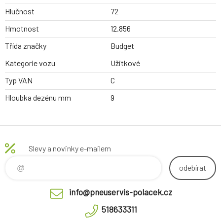
Hlučnost
72
Hmotnost
12.856
Třída značky
Budget
Kategorie vozu
Užitkové
Typ VAN
C
Hloubka dezénu mm
9
Slevy a novinky e-mailem
odebírat
info@pneuservis-polacek.cz
518633311